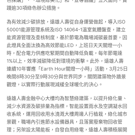
色採購」、「環境綠美化」和「宣導倡議」五大面向，實
踐逾30項綠色辦公措施。
為有效減少碳排放，遠雄人壽從自身運營做起，導入ISO
50001能源管理系統及ISO 14064-1溫室氣體盤查，建立
能資源管理及查核制度，基於節電為職場減碳最首要，因
此燈具全面汰換為高效節能LED，上班日天天關燈一小
時，配合電力供應吃緊期間自動降低負載，每年節電達
1%以上，效率減碳降低對環境的衝擊。此外，遠雄人壽
連續10年響應「Earth Hour關燈一小時」活動，3月25日
晚間8時30分至9時30分與世界同步，關閉建築物外牆景
觀燈，以實際行動展現減緩全球暖化的決心。
遠雄人壽金融中心大樓均為智慧綠建築，以提升綠化量、
減少水資源及碳排量為指標，智能設置雨水及空調凝水回
收系統，運用回收用水澆溉大樓周邊人行植栽，綠化城市
景觀，職場內引進節水設備器具，且落實廢棄物回收管
理；另架設太陽能板，自發自用綠電，遠雄人壽積極展開