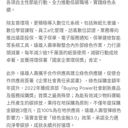
各項自主性節能行動，全力推動低碳職場，實踐綠色永
續。
除友善環境，更積極導入數位化系統，包括無紙化會議、
數位學習課程、員工e化管理、訪客數位認證，業務導向
推出遠距投保、電子保單、電子服務通知、保單健檢智能
等系統工具，遠雄人壽串聯整合內外部綠色作業，力行源
頭減量，每年減少逾1千萬張的紙張使用，減碳行動成效
卓著，並獲得環保署「國家企業環保獎」肯定。
此外，遠雄人壽攜手合作供應商建立綠色供應鏈，促使合
作供應商簽署《企業社會責任承諾書》，綠色採購金額年
年提升，2022年獲經濟部「Buying Power社會創新產品
及服務採購獎」首獎之最高殊榮；為能有效減少物料運輸
上所產生的碳排放，秉持在地採購為原則，不僅年度採購
金額逾3億元，且100%為在地供應商，遠雄人壽發揮綠色
影響力，落實金管會「綠色金融3.0」政策，承諾全力邁
向淨零碳排，成就永續共好循環。