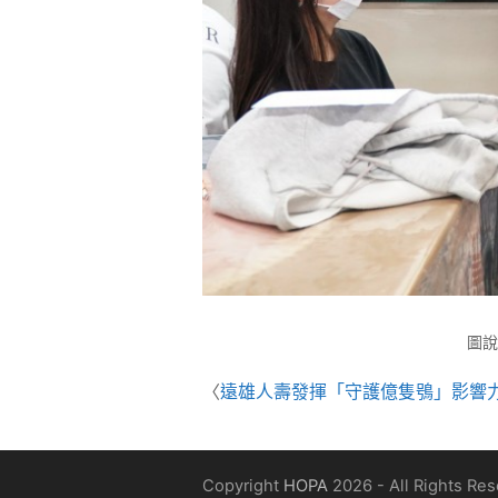
圖說
〈
遠雄人壽發揮「守護億隻鴞」影響力
Copyright
HOPA
2026 - All Rights Re