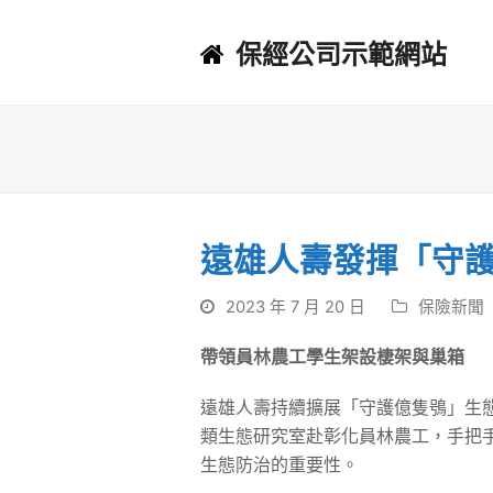
保經公司示範網站
遠雄人壽發揮「守護
2023 年 7 月 20 日
保險新聞
帶領員林農工學生架設棲架與巢箱
遠雄人壽持續擴展「守護億隻鴞」生
類生態研究室赴彰化員林農工，手把
生態防治的重要性。