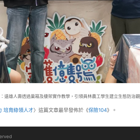
：遠雄人壽透過巢箱及棲架實作教學，引領員林農工學生建立生態防治觀
 培育綠領人才
〉這篇文章最早發佈於《
保險104
》。
served