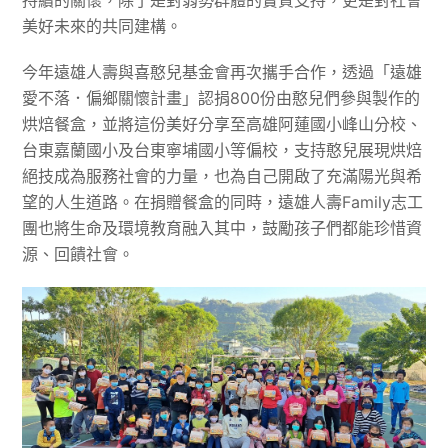
持續的關懷，除了是對弱勢群體的實質支持，更是對社會
美好未來的共同建構。
今年遠雄人壽與喜憨兒基金會再次攜手合作，透過「遠雄
愛不落．偏鄉關懷計畫」認捐800份由憨兒們參與製作的
烘焙餐盒，並將這份美好分享至高雄阿蓮國小峰山分校、
台東嘉蘭國小及台東寧埔國小等偏校，支持憨兒展現烘焙
絕技成為服務社會的力量，也為自己開啟了充滿陽光與希
望的人生道路。在捐贈餐盒的同時，遠雄人壽Family志工
團也將生命及環境教育融入其中，鼓勵孩子們都能珍惜資
源、回饋社會。