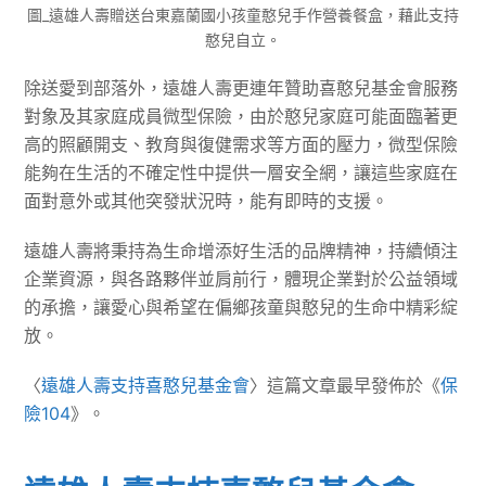
圖_遠雄人壽贈送台東嘉蘭國小孩童憨兒手作營養餐盒，藉此支持
憨兒自立。
除送愛到部落外，遠雄人壽更連年贊助喜憨兒基金會服務
對象及其家庭成員微型保險，由於憨兒家庭可能面臨著更
高的照顧開支、教育與復健需求等方面的壓力，微型保險
能夠在生活的不確定性中提供一層安全網，讓這些家庭在
面對意外或其他突發狀況時，能有即時的支援。
遠雄人壽將秉持為生命增添好生活的品牌精神，持續傾注
企業資源，與各路夥伴並肩前行，體現企業對於公益領域
的承擔，讓愛心與希望在偏鄉孩童與憨兒的生命中精彩綻
放。
〈
遠雄人壽支持喜憨兒基金會
〉這篇文章最早發佈於《
保
險104
》。