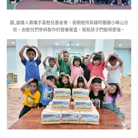
圖_遠雄人壽攜手喜憨兒基金會，長期提供高雄阿蓮國小峰山分
校，由憨兒們參與製作的營養餐盒，幫助孩子們變得更強。