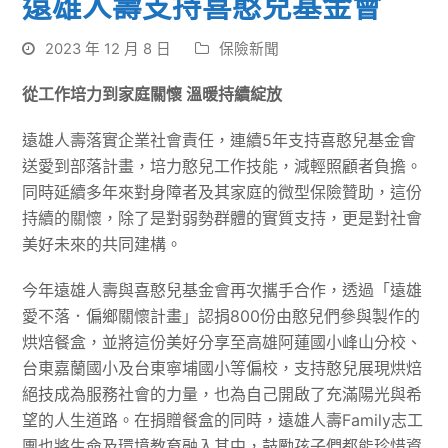
遠雄人壽支持喜憨兒基金會
2023 年 12 月 8 日
保險新聞
從工作培力到家庭關懷 溫暖持續綻放
遠雄人壽落實企業社會責任，連續5年支持喜憨兒基金會
送愛到部落計畫，培力憨兒工作技能，減輕照顧者負擔。
同時延續多年來對身障者及其家庭的微型保險贊助，這份
持續的關懷，除了是對弱勢群體的實質支持，更是對社會
美好未來的共同建構。
今年遠雄人壽與喜憨兒基金會再次攜手合作，透過「遠雄
愛不落．偏鄉關懷計畫」認捐800份由憨兒們參與製作的
烘焙餐盒，並將這份美好分享至高雄阿蓮國小峰山分校、
台東嘉蘭國小及台東寧埔國小等偏校，支持憨兒展現烘焙
絕技成為服務社會的力量，也為自己開啟了充滿陽光與希
望的人生道路。在捐贈餐盒的同時，遠雄人壽Family志工
團也將生命及環境教育融入其中，鼓勵孩子們都能珍惜資