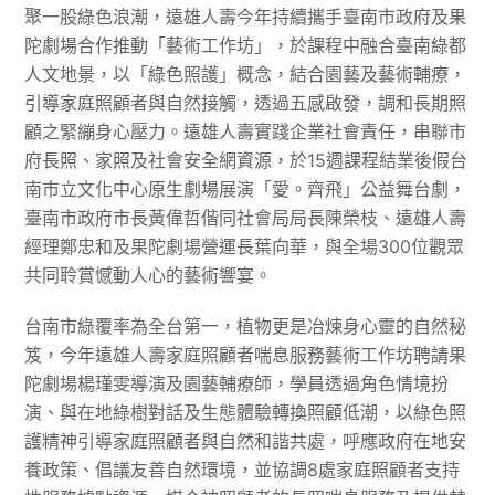
聚一股綠色浪潮，遠雄人壽今年持續攜手臺南市政府及果
陀劇場合作推動「藝術工作坊」，於課程中融合臺南綠都
人文地景，以「綠色照護」概念，結合園藝及藝術輔療，
引導家庭照顧者與自然接觸，透過五感啟發，調和長期照
顧之緊繃身心壓力。遠雄人壽實踐企業社會責任，串聯市
府長照、家照及社會安全網資源，於15週課程結業後假台
南市立文化中心原生劇場展演「愛。齊飛」公益舞台劇，
臺南市政府市長黃偉哲偕同社會局局長陳榮枝、遠雄人壽
經理鄭忠和及果陀劇場營運長葉向華，與全場300位觀眾
共同聆賞憾動人心的藝術響宴。
台南市綠覆率為全台第一，植物更是冶煉身心靈的自然秘
笈，今年遠雄人壽家庭照顧者喘息服務藝術工作坊聘請果
陀劇場楊瑾雯導演及園藝輔療師，學員透過角色情境扮
演、與在地綠樹對話及生態體驗轉換照顧低潮，以綠色照
護精神引導家庭照顧者與自然和諧共處，呼應政府在地安
養政策、倡議友善自然環境，並協調8處家庭照顧者支持