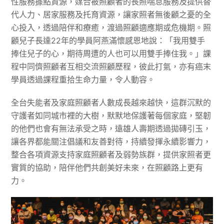
性服務據點資源，媒合被照顧者的長照喘息服務及提供替
代人力、居家服務及托育資源，讓家照者無後顧之憂的全
心投入，透過陪伴和療癒，渡過照顧適應期或危機期。照
顧兒子長達22年的學員阿燕滿懷感恩地說：「我用雙手
捧住兒子的心，期待周遭的人也可以用雙手捧住我。」課
程中同儕照顧者互相交流照顧歷程，彼此打氣，亦有癌末
學員透過課程重拾生命力量，令人動容。
全台失能者及家庭照顧者人數成長越來越快，這群沉默的
守護者如同城市裡的大樹，默默地保護著每個家庭，堅韌
的他們也會有無法承受之時，遠雄人壽期透過拋磚引玉，
讓各界都能關注倡議和友善對待，持續發揮永續影響力，
整合各項資源支持家庭照顧者及弱勢族群，提供家照者更
實質的協助，陪伴他們共創美好未來，在照顧路上更有
力。