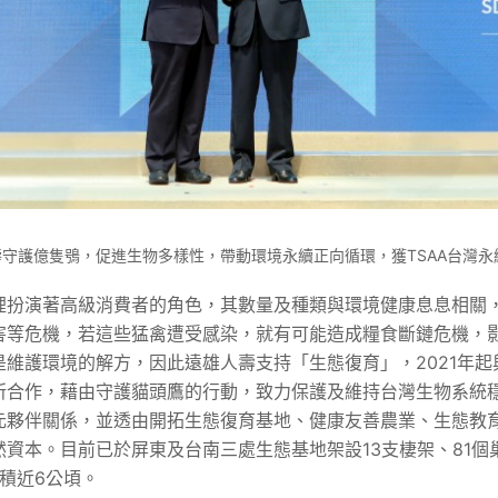
人壽守護億隻鴞，促進生物多樣性，帶動環境永續正向循環，獲TSAA台灣
裡扮演著高級消費者的角色，其數量及種類與環境健康息息相關
害等危機，若這些猛禽遭受感染，就有可能造成糧食斷鏈危機，
維護環境的解方，因此遠雄人壽支持「生態復育」，2021年
所合作，藉由守護貓頭鷹的行動，致力保護及維持台灣生物系統
元夥伴關係，並透由開拓生態復育基地、健康友善農業、生態教
資本。目前已於屏東及台南三處生態基地架設13支棲架、81個
積近6公頃。