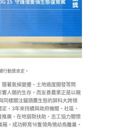
永續行動獎肯定。
，隨著氣候變遷、土地過度開發等問
影響人類的生存，而友善農業正是以親
起與同樣關注貓頭鷹生態的屏科大跨領
穩定，3年來持續與政府機關、社區、
育推廣、在地弱勢扶助、志工協力關懷
巢箱，成功孵育16隻領角鴞幼鳥離巢，