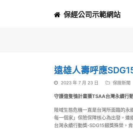
保經公司示範網站
遠雄人壽呼應SDG1
2023 年 7 月 23 日
保險新聞
守護億隻鴞計畫獲
TSAA
台灣永續行
陸域生態危機一直是台灣所面臨的永
每一個家」保險保障核心為出發，連續
台灣永續行動獎-SDG15銀獎殊榮