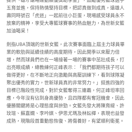
提供「雄才遠略運動績優獎助學金」，鼓勵優秀籃球選手
五育並進，保持熱情堅持目標，把認真做到成真，遠雄人
壽同時號召「虎迷」一起前往小巨蛋，現場感受球員永不
放棄的精神，享受大專籃球賽事的熱血魅力，為世新女籃
加油喝采！
劍指UBA頂端的世新女籃，此次賽事面臨上屆主力球員畢
業的軟肋與延續佳績的高度期待，因此開季以來壓力倍
增，然而球員們也在一場接著一場的賽事中茁壯成長，打
出亮眼成績，總教練何正峰表示：「我們都期待孩子可以
做得更好，在不斷地正向激勵與高壓訓練下，看到球隊凝
聚出優秀的實力，世新球員真的非常努力。」挺進四強的
目標已階段性完成，對於女籃奪得三連霸，何正峰坦率回
應，今年沒有佔到身高優勢，且四隊都有奪冠機會，因此
優勝關鍵將是心理態度與拚勁。女籃先發大將陳育緹、許
玟瑄、蘇嘉嫻、李吟娸、伊思尤瑪及林妘樺，表現也益發
成熟，現階段首重動態恢復、將傷養好，有望順利衛冕。