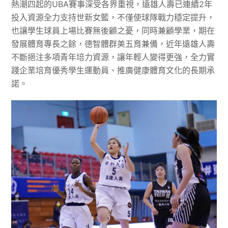
熱潮四起的UBA賽事深受各界重視，遠雄人壽已連續2年
投入資源全力支持世新女籃，不僅使球隊戰力穩定提升，
也讓學生球員上場比賽無後顧之憂，同時兼顧學業，期在
發展體育專長之餘，德智體群美五育兼備，近年遠雄人壽
不斷挹注多項青年培力資源，讓年輕人變得更強，全力實
踐企業培育優秀學生運動員、推廣健康體育文化的長期承
諾。