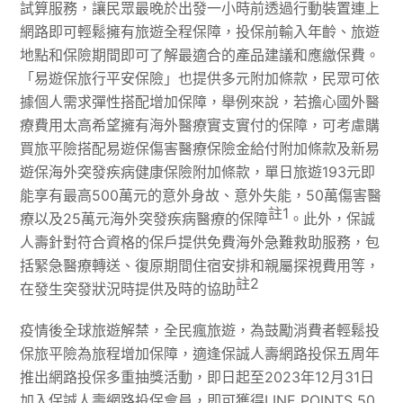
試算服務，讓民眾最晚於出發一小時前透過行動裝置連上
網路即可輕鬆擁有旅遊全程保障，投保前輸入年齡、旅遊
地點和保險期間即可了解最適合的產品建議和應繳保費。
「易遊保旅行平安保險」也提供多元附加條款，民眾可依
據個人需求彈性搭配增加保障，舉例來說，若擔心國外醫
療費用太高希望擁有海外醫療實支實付的保障，可考慮購
買旅平險搭配易遊保傷害醫療保險金給付附加條款及新易
遊保海外突發疾病健康保險附加條款，單日旅遊193元即
能享有最高500萬元的意外身故、意外失能，50萬傷害醫
註
1
療以及25萬元海外突發疾病醫療的保障
。此外，保誠
人壽針對符合資格的保戶提供免費海外急難救助服務，包
括緊急醫療轉送、復原期間住宿安排和親屬探視費用等，
註
2
在發生突發狀況時提供及時的協助
疫情後全球旅遊解禁，全民瘋旅遊，為鼓勵消費者輕鬆投
保旅平險為旅程增加保障，適逢保誠人壽網路投保五周年
推出網路投保多重抽獎活動，即日起至2023年12月31日
加入保誠人壽網路投保會員，即可獲得LINE POINTS 50