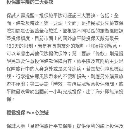
投保旅平險的三大要訣
保誠人壽提醒，投保旅平險可謹記三大要訣，包括：全
面、條款及時效。第一要訣「全面」是指民眾要先檢查保
險期間是否涵蓋全程旅遊，並根據不同地區的旅遊風險調
整投保額度，目前市面上的國外旅平險投保天數有最長
180天的限制，若是有長期旅外的規劃，則須特別留意，
可以考慮由其他保險提供保障；第二要訣「條款」則是提
醒民眾要注意投保條款保障內容，旅平險及其附約主要是
保障旅行中的人身意外或是突發疾病，若是想保障班機延
誤、行李遺失等風險帶來的不便和損失，則應另外購買旅
遊不便險；第三要訣「時效」提醒民眾留意投保時間，旅
平險最晚需於出國前一小時完成投保，出了海外即無法投
保。
輕鬆投保
Fun
心旅遊
保誠人壽「易遊保旅行平安保險」提供便利的線上投保及