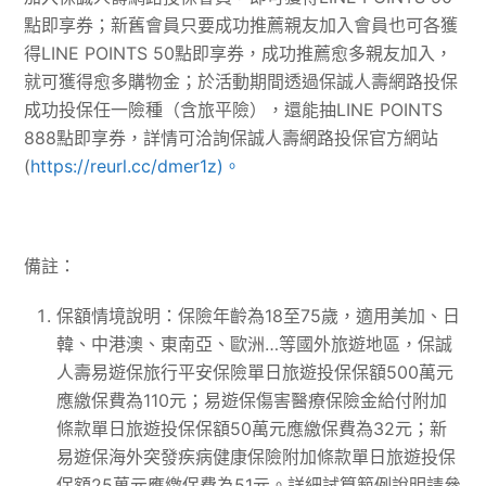
點即享券；新舊會員只要成功推薦親友加入會員也可各獲
得LINE POINTS 50點即享券，成功推薦愈多親友加入，
就可獲得愈多購物金；於活動期間透過保誠人壽網路投保
成功投保任一險種（含旅平險），還能抽LINE POINTS
888點即享券，詳情可洽詢保誠人壽網路投保官方網站
(
https://reurl.cc/dmer1z)。
備註：
保額情境說明：保險年齡為18至75歲，適用美加、日
韓、中港澳、東南亞、歐洲…等國外旅遊地區，保誠
人壽易遊保旅行平安保險單日旅遊投保保額500萬元
應繳保費為110元；易遊保傷害醫療保險金給付附加
條款單日旅遊投保保額50萬元應繳保費為32元；新
易遊保海外突發疾病健康保險附加條款單日旅遊投保
保額25萬元應繳保費為51元。詳細試算範例說明請參