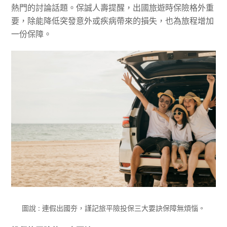
熱門的討論話題。保誠人壽提醒，出國旅遊時保險格外重
要，除能降低突發意外或疾病帶來的損失，也為旅程增加
一份保障。
圖說 : 連假出國夯，謹記旅平險投保三大要訣保障無煩惱。