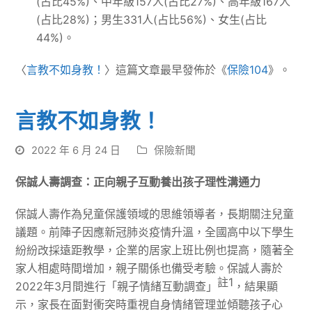
(占比45%)、中年級157人(占比27%)、高年級167人
(占比28%)；男生331人(占比56%)、女生(占比
44%)。
〈
言教不如身教！
〉這篇文章最早發佈於《
保險104
》。
言教不如身教！
2022 年 6 月 24 日
保險新聞
保誠人壽調查：正向親子互動養出孩子理性溝通力
保誠人壽作為兒童保護領域的思維領導者，長期關注兒童
議題。前陣子因應新冠肺炎疫情升溫，全國高中以下學生
紛紛改採遠距教學，企業的居家上班比例也提高，隨著全
家人相處時間增加，親子關係也備受考驗。保誠人壽於
註1
2022年3月間進行「親子情緒互動調查」
，結果顯
示，家長在面對衝突時重視自身情緒管理並傾聽孩子心