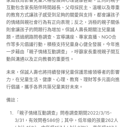
家庭教育影響兒童人格發展與心理健康甚鉅。正向的親子
互動包含家長陪伴時間越長、父母採民主、溫暖以及尊重
的教育方式讓孩子感受到足夠的關愛與支持，都會讓孩子
的情緒與親社會行為有正向表現；反之，消極的親子關係
則會讓孩子的問題行為增加。保誠人壽長期關注兒童議
題，透過網路問卷調查、宣導講座、專家直播、NGO合
作等多元倡議行動，積極支持兒童身心健全發展，今年進
一步藉由「親子情緒互動調查」，呼籲家長重視親子間互
動與溝通以及正向教養的重要性。
未來，保誠人壽也將持續發揮兒童保護思維領導者的影響
力，在兒童生活、健康、心理、教育、理財等多元面向進
行倡議，攜手各界共築兒童美好未來。
備註：
「親子情緒互動調查」問卷調查期間2022/3/15-
3/31，有效問卷586份；其中，低年級的孩童262人