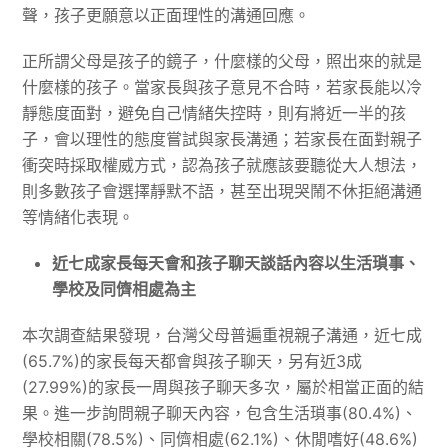
聲，孩子更願意以正面理性的溝通回應。
正所謂父母是孩子的鏡子，什麼樣的父母，照出來的就是
什麼樣的孩子。當家長與孩子意見不合時，若家長能以冷
靜態度面對，避免自己情緒失控時，則有將近一半的孩
子，會以理性的態度嘗試與家長溝通；若家長在面對親子
衝突時採取權威方式，認為孩子就應該要聽從大人想法，
則多數孩子會選擇靜默不語，甚至出現哭鬧不休拒絕溝通
等情緒化表現。
近七成家長每天會和孩子聊天談話內容以生活瑣事、
學校及同儕相處為主
本次調查結果發現，台灣父母普遍重視親子溝通，近七成
(65.7%)的家長每天都會與孩子聊天，另有近3成
(27.99%)的家長一周與孩子聊天多次，屬於相當正面的結
果。進一步詢問親子聊天內容，包含生活瑣事(80.4%)、
學校相關(78.5%)、同儕相處(62.1%)、休閒嗜好(48.6%)