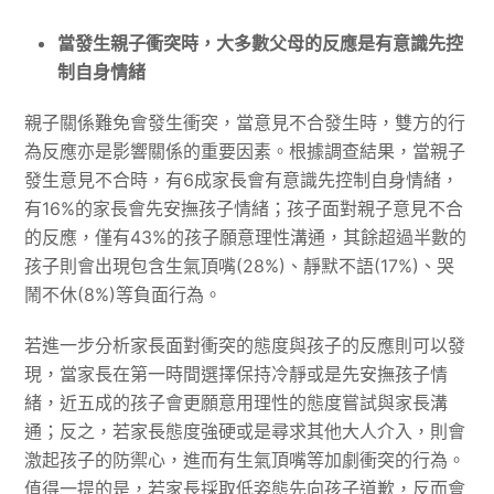
當發生親子衝突時，大多數父母的反應是有意識先控
制自身情緒
親子關係難免會發生衝突，當意見不合發生時，雙方的行
為反應亦是影響關係的重要因素。根據調查結果，當親子
發生意見不合時，有6成家長會有意識先控制自身情緒，
有16%的家長會先安撫孩子情緒；孩子面對親子意見不合
的反應，僅有43%的孩子願意理性溝通，其餘超過半數的
孩子則會出現包含生氣頂嘴(28%)、靜默不語(17%)、哭
鬧不休(8%)等負面行為。
若進一步分析家長面對衝突的態度與孩子的反應則可以發
現，當家長在第一時間選擇保持冷靜或是先安撫孩子情
緒，近五成的孩子會更願意用理性的態度嘗試與家長溝
通；反之，若家長態度強硬或是尋求其他大人介入，則會
激起孩子的防禦心，進而有生氣頂嘴等加劇衝突的行為。
值得一提的是，若家長採取低姿態先向孩子道歉，反而會