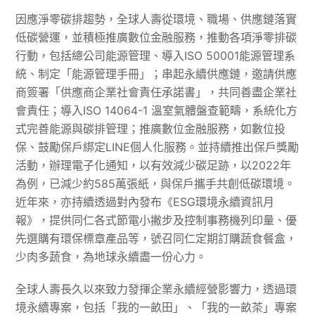
因應淨零碳排趨勢，全球人壽從環境、職場、供應鏈落實
低碳營運，並積極推廣數位金融服務，推動各項淨零排碳
行動，包括總公司能源管理、導入ISO 50001能源管理系
統、制定「能源管理手冊」；串起永續供應鏈，邀請供應
商簽署「供應商企業社會責任承諾書」，共同善盡企業社
會責任；導入ISO 14064-1 溫室氣體盤查範疇，系統化方
式完善能源與碳排管理；推廣數位金融服務，如數位投
保、鼓勵保戶綁定LINE個人化服務。並持續推出保戶獎勵
活動，辦理電子化通知，以有效減少碳足跡，以2022年
為例，已減少約585萬張紙，與保戶攜手共創低碳環境。
近年來，亦持續透過對內發布《ESG環境永續資訊月
報》，提供同仁各式節電小撇步及控制事務機列印量、優
先選購有環保標章產品等，號召同仁定期訂購蔬食餐盒，
少肉多蔬食，為地球永續盡一份心力。
全球人壽長久以來致力發揮企業永續經營影響力，透過環
境永續專案，包括「我的一畝田」、「我的一畝茶」專案