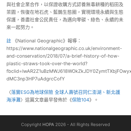
與社會企業合作，以保證收購方式認養無毒耕種的稻田及
茶園，恢復在地石虎、藍鵲生態圈，實現環境永續與生態
保護，善盡社會公民責任，為邁向零碳、綠色、永續的未
來一起努力。
註
《National Geographic》報導：
https://www.nationalgeographic.co.uk/environment-
and-conservation/2018/07/a-brief-history-of-how-
plastic-straws-took-over-the-world?
fbclid=IwAR2Z1uBzMWJ618WOkZkJDY0ZymtTXbjFOwyx
dMC3np3HP7uAdgrcCofY
〈
落實ESG為地球保險 全球人壽號召同仁澎湖、新北護
海淨灘
〉這篇文章最早發佈於《
保險104
》。
Copyright
HOPA
2026 - All Rights Reserved