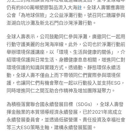
仍有約800萬噸塑膠製品流入大海
註
。全球人壽響應壽險
公會「為地球保險」之公益淨灘行動，號召同仁踴躍參與
澎湖白坑沙灘及新北石門白沙灣淨灘行動。
全球人壽表示，公司鼓勵同仁參與淨灘，廣邀同仁一起用
行動守護美麗的台灣海岸線。此外，公司也於淨灘行動前
舉辦環境保護講座，以「環境、生活與健康的關係」，介
紹環境保護與日常生活、身體健康息息相關，增進同仁對
環境保護的知識與實踐方式。透過動、靜態環保永續活
動，全球人壽不僅由上而下帶領同仁們實際參與環境保
護，也讓同仁們有機會聚在一起以行動投入並支持ESG，
同時增進同仁之間互助合作精神及增加團隊凝聚力。
為積極落實聯合國永續發展目標（SDGs），全球人壽發
揮金融業的本質領導經濟永續發展，已於2021年底成立
永續發展委員會，並透過低碳營運、責任投資及幸福社會
等三大ESG策略主軸，建構永續發展藍圖。