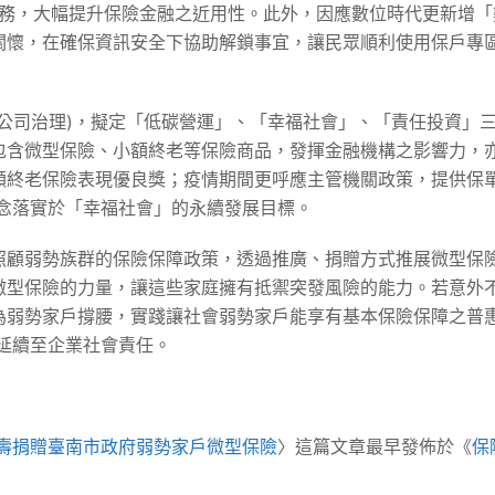
服務，大幅提升保險金融之近用性。此外，因應數位時代更新增
關懷，在確保資訊安全下協助解鎖事宜，讓民眾順利使用保戶專
、公司治理)，擬定「低碳營運」、「幸福社會」、「責任投資」
包含微型保險、小額終老等保險商品，發揮金融機構之影響力，
額終老保險表現優良獎；疫情期間更呼應主管機關政策，提供保
理念落實於「幸福社會」的永續發展目標。
照顧弱勢族群的保險保障政策，透過推廣、捐贈方式推展微型保
微型保險的力量，讓這些家庭擁有抵禦突發風險的能力。若意外
為弱勢家戶撐腰，實踐讓社會弱勢家戶能享有基本保險保障之普
延續至企業社會責任。
人壽捐贈臺南市政府弱勢家戶微型保險
〉這篇文章最早發佈於《
保