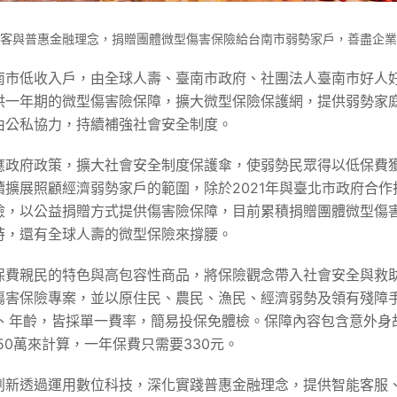
客與普惠金融理念，捐贈團體微型傷害保險給台南市弱勢家戶，善盡企業
南市低收入戶，由全球人壽、臺南市政府、社團法人臺南市好人
供一年期的微型傷害險保障，擴大微型保險保護網，提供弱勢家
由公私協力，持續補強社會安全制度。
應政府政策，擴大社會安全制度保護傘，使弱勢民眾得以低保費
擴展照顧經濟弱勢家戶的範圍，除於2021年與臺北市政府合
，以公益捐贈方式提供傷害險保障，目前累積捐贈團體微型傷害
時，還有全球人壽的微型保險來撐腰。
保費親民的特色與高包容性商品，將保險觀念帶入社會安全與救
傷害保險專案，並以原住民、農民、漁民、經濟弱勢及領有殘障
別、年齡，皆採單一費率，簡易投保免體檢。保障內容包含意外身故
50萬來計算，一年保費只需要330元。
創新透過運用數位科技，深化實踐普惠金融理念，提供智能客服