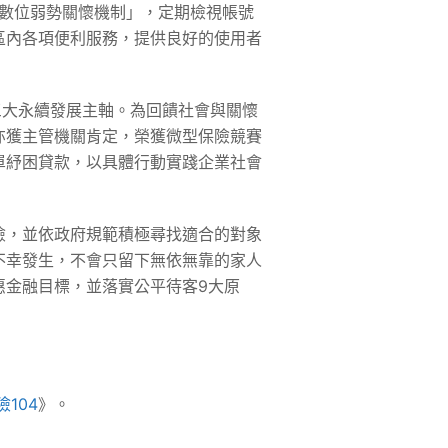
「數位弱勢關懷機制」，定期檢視帳號
區內各項便利服務，提供良好的使用者
三大永續發展主軸。為回饋社會與關懷
亦獲主管機關肯定，榮獲微型保險競賽
單紓困貸款，以具體行動實踐企業社會
險，並依政府規範積極尋找適合的對象
不幸發生，不會只留下無依無靠的家人
惠金融目標，並落實公平待客9大原
險104
》。