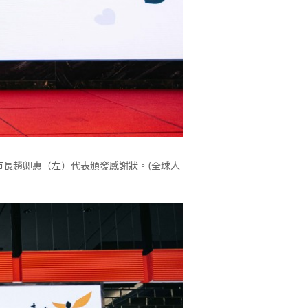
長趙卿惠（左）代表頒發感謝狀。(全球人