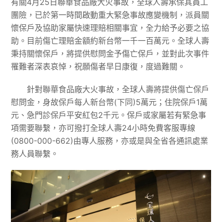
有關4月25日聯華食品廠大火事故，全球人壽承保其員工
團險，已於第一時間啟動重大緊急事故應變機制，派員關
懷保戶及協助家屬快速理賠相關事宜，全力給予必要之協
助。目前傷亡理賠金額約新台幣一千一百萬元。全球人壽
秉持關懷保戶，將提供慰問金予傷亡保戶，並對此次事件
罹難者深表哀悼，祝願傷者早日康復，度過難關。
針對聯華食品廠大火事故，全球人壽將提供傷亡保戶
慰問金，身故保戶每人新台幣(下同)5萬元；住院保戶1萬
元、急門診保戶平安紅包2千元。保戶或家屬若有緊急事
項需要聯繫，亦可撥打全球人壽24小時免費客服專線
(0800-000-662)由專人服務，亦或是與全省各通訊處業
務人員聯繫。