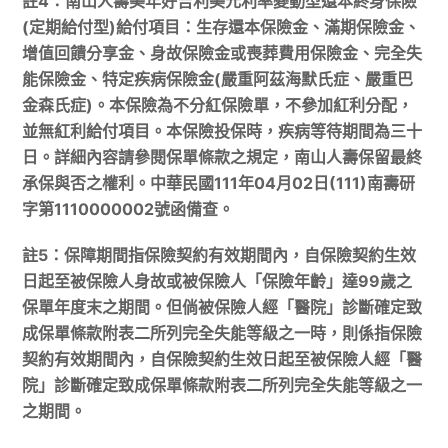
註4：南山人壽美年好吉利美元利率變動型還本終身保險
(定期給付型)給付項目：生存還本保險金、滿期保險金、
增值回饋分享金、身故保險金或喪葬費用保險金、完全失
能保險金、特定疾病保險金(嚴重阿茲海默氏症、嚴重巴
金森氏症)。本保險為不分紅保險單，不參加紅利分配，
並無紅利給付項目。本保險投保時，疾病等待期間為三十
日。詳細內容請參閱保單條款之規定，南山人壽保留最終
承保與否之權利。中華民國111年04月02日(111)南壽研
字第1110000002號函備查。
註5：保障期間指保險契約有效期間內，自保險契約生效
日起至被保險人身故或被保險人「保險年齡」達99歲之
保單年度末之期間。但倘被保險人經「醫院」診斷確定致
成保單條款附表二所列完全失能等級之一時，則係指保險
契約有效期間內，自保險契約生效日起至被保險人經「醫
院」診斷確定致成保單條款附表二所列完全失能等級之一
之期間。