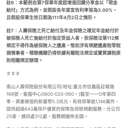
註6：本範例自第7保單年度起增值回饋分享金以「現金
給付」方式為例，並假設各年度宣告利率皆為3.00%，
且假設保單生效日期為111年4月2日之情形。
註7：人壽保險之死亡給付及年金保險之確定年金給付於
被保險人死亡後給付於指定受益人者，依保險法第112條
規定不得作為被保險人之遺產，惟如涉有規避遺產稅等稅
捐情事者，稽徵機關仍得依據有關稅法規定或實質課稅原
則相關規定辦理。
＃＃＃
南山人壽保險股份有限公司(地址:臺北市信義區莊敬路
168號，客服中心0800-020-060。)截至一一Ο年第四
季，資產總值約新臺幣5.3兆元，有效保單逾1,146萬件，
提供超過643萬保戶優質的保障及保險規劃服務，分公司
25家，通訊處312處，服務網遍佈全國。