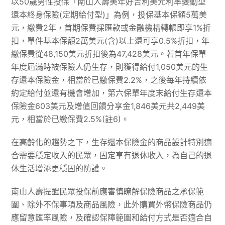
以50歲男性投保「南山人壽美年好吉利美元利率變動型
還本終身保險(定期給付型)」為例，投保基本保額5萬美
元，繳費2年，首期保費採匯款或金融機構轉帳即享1%折
扣，單件基本保額2萬美元(含)以上還可享0.5%折扣，年
繳保費從48,150美元折扣後為47,428美元。若首年保單
年度屆滿時被保險人仍生存，則獲得給付1,050美元的生
存還本保險金，相當於已繳保費2.2%，之後每年持續依
約定給付並還有機會增加，第六保單年度末給付生存還本
保險金603美元及增值回饋分享金1,846美元共2,449美
元，相當於已繳保費2.5%(註6)。
在高齡化的趨勢之下，生存還本保險金的商品設計特別適
合需要穩定收入的民眾，固定享有退休收入，為自己的退
休生活增添更穩固的防護。
南山人壽提醒民眾投保前應審慎瞭解保險商品之承保範
圍、除外不保事項及商品風險，此外購買外幣保險商品仍
應留意匯率風險，及確認保障範圍和給付方式是否適合自