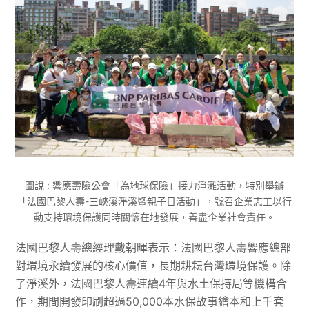
圖說 : 響應壽險公會「為地球保險」接力淨灘活動，特別舉辦
「法國巴黎人壽-三峽溪淨溪暨親子日活動」，號召企業志工以行
動支持環境保護同時關懷在地發展，善盡企業社會責任。
法國巴黎人壽總經理戴朝暉表示：法國巴黎人壽響應總部
對環境永續發展的核心價值，長期耕耘台灣環境保護。除
了淨溪外，法國巴黎人壽連續4年與水土保持局等機構合
作，期間開發印刷超過50,000本水保故事繪本和上千套