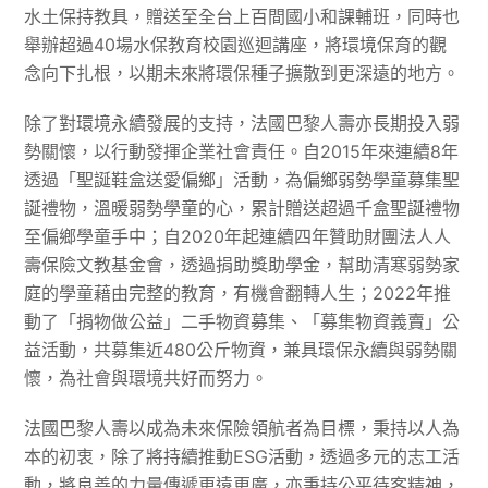
水土保持教具，贈送至全台上百間國小和課輔班，同時也
舉辦超過40場水保教育校園巡迴講座，將環境保育的觀
念向下扎根，以期未來將環保種子擴散到更深遠的地方。
除了對環境永續發展的支持，法國巴黎人壽亦長期投入弱
勢關懷，以行動發揮企業社會責任。自2015年來連續8年
透過「聖誕鞋盒送愛偏鄉」活動，為偏鄉弱勢學童募集聖
誕禮物，溫暖弱勢學童的心，累計贈送超過千盒聖誕禮物
至偏鄉學童手中；自2020年起連續四年贊助財團法人人
壽保險文教基金會，透過捐助獎助學金，幫助清寒弱勢家
庭的學童藉由完整的教育，有機會翻轉人生；2022年推
動了「捐物做公益」二手物資募集、「募集物資義賣」公
益活動，共募集近480公斤物資，兼具環保永續與弱勢關
懷，為社會與環境共好而努力。
法國巴黎人壽以成為未來保險領航者為目標，秉持以人為
本的初衷，除了將持續推動ESG活動，透過多元的志工活
動，將良善的力量傳遞更遠更廣，亦秉持公平待客精神，