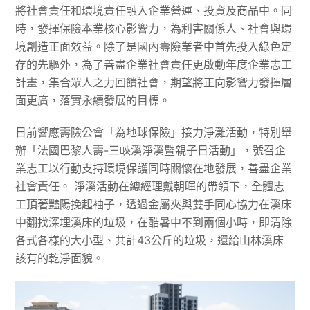
將社會責任和環境責任融入企業營運、投資及商品中。同
時，發揮保險本業核心影響力，為利害關係人、社會與環
境創造正面效益。除了是國內壽險業者中首先投入綠色定
存的先驅外，為了善盡企業社會責任更啟動年度企業志工
計畫，集合眾人之力回饋社會，期望將正向影響力發揮層
面更廣，落實永續發展的目標。
日前響應壽險公會「為地球保險」接力淨灘活動，特別舉
辦「法國巴黎人壽-三峽溪淨溪暨親子日活動」，號召企
業志工以行動支持環境保護同時關懷在地發展，善盡企業
社會責任。 淨溪活動在總經理戴朝暉的帶領下，全體志
工頂著豔陽挽起袖子，透過金屬夾與雙手同心協力在溪床
中翻找深埋溪床的垃圾，在酷暑中不到兩個小時，即清除
各式各樣的大小型、共計43公斤的垃圾，還給山林溪床
該有的乾淨面貌。