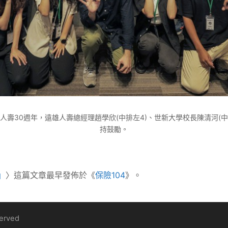
壽30週年，遠雄人壽總經理趙學欣(中排左4)、世新大學校長陳清河(
持鼓勵。
」
〉這篇文章最早發佈於《
保險104
》。
served