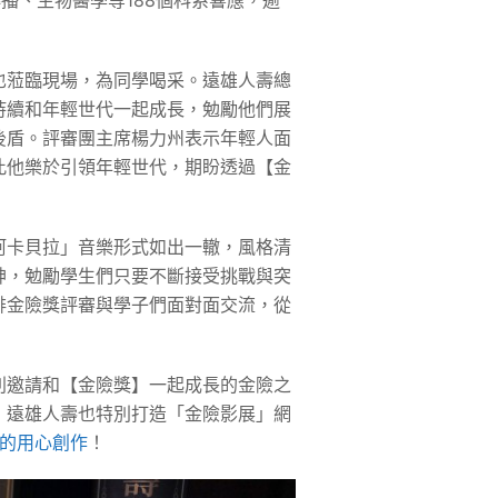
播、生物醫學等188個科系響應，逾
也蒞臨現場，為同學喝采。遠雄人壽總
持續和年輕世代一起成長，勉勵他們展
後盾。評審團主席楊力州表示年輕人面
此他樂於引領年輕世代，期盼透過【金
阿卡貝拉」音樂形式如出一轍，風格清
神，勉勵學生們只要不斷接受挑戰與突
排金險獎評審與學子們面對面交流，從
別邀請和【金險獎】一起成長的金險之
，遠雄人壽也特別打造「金險影展」網
學子的用心創作
！