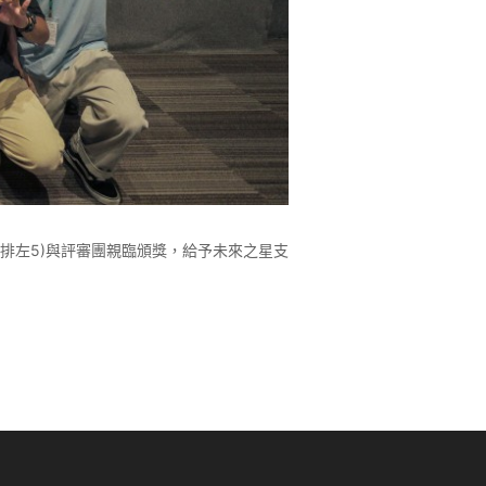
中排左5)與評審團親臨頒獎，給予未來之星支