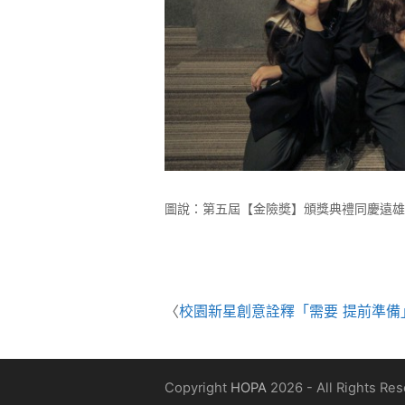
圖說：第五屆【金險奬】頒獎典禮同慶遠雄人
〈
校園新星創意詮釋「需要 提前準備
Copyright
HOPA
2026 - All Rights Re