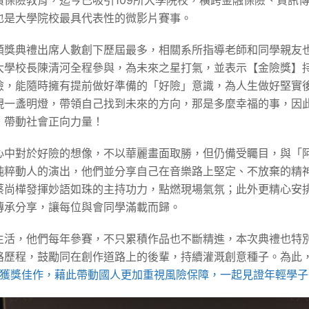
保險教育，迄今已吸引109所大學院校，橫跨金融保險、資訊傳
也是大學院校最具代表性的微影片賽事。
頒獎典禮出席人數創下歷屆最多，相關系所指導老師和同學親友
大學校長陳清河全程參與，為未來之星打氣，並表示【金險獎】
險，能隨時擁有提前做好準備的「好險」意識，為人生做好堅實
現一盞明燈，帶領自己找到未來的方向，那是多麼幸福的事，因
，帶動社會正向力量！
心中對於好險的想像，不以華麗畫面取勝，但仍備受矚目，與「
純粹動人的演出，他們並分享自己在音樂路上堅定、不放棄的精
蔡尚樺發揮妙語如珠的主持功力，點燃現場氣氛；此外更精心安
傳承分享，讓每位與會同學滿載而歸。
生活，他們每年參賽，不只累積作品也不斷精進，本次典禮也特
路歷程，鼓勵同在創作道路上的後輩，持續灌溉創意種子。為此
ZjVb，集結歷屆獲獎佳作，藉此帶動國人更加重視風險保障，一起見證年輕