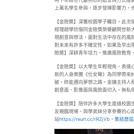
時下年輕世代最熟悉的語言與方式推廣
上萬名學生參與，逐步發揮影響力，
【金險奬】深獲校園學子矚目，此次
經理趙學欣偕同金險獎榮譽顧問世新
現創意與想法，面對生活中存在的風
對未來有許多不確定性，如果及早出
險奬】深耕青年培力，推廣風險教育
【金險奬】以大學生年輕視角，表達
新的人身樂團《仕女聲》為同學帶來
破，終能邁向夢想之路。金鐘主持人
創意面、影像面與風險面切入，無私
【金險獎】陪伴許多大學生度過校園
友親臨現場，與學弟妹分享參賽的心
站
https://reurl.cc/rR