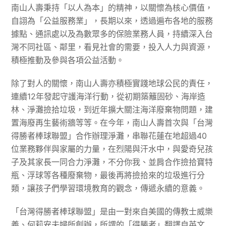
南山人壽秉持「以人為本」的精神，以關懷為核心價值，
自詡為「公益服務業」，長期以來，透過遍布各地的服務
據點、通訊處以及為數眾多的保險業務人員，持續深入台
灣不同社區、鄰里，看見社會的需要，投入人力與資源，
積極推動及參與各項公益活動。
除了對人的關懷，南山人壽亦積極實踐地球公民的責任，
連續12年發起守護海洋行動，從初期築籬固砂、海岸造
林、淨灘撿拾垃圾，到近年擴大關注海洋廢棄物問題，建
置海廢再生藝術牆等等。在今年，南山人壽首次與「台灣
得勝者棒球聯盟」合作辦理淨灘，串聯花蓮在地超過40
位業務夥伴與家屬的力量，在烈陽與汗水中，與愛奇兒孩
子及其家長一同合力淨灘，不分你我、並肩合作撿拾寶特
瓶、浮球等各種廢棄物，最後再將撿拾來的垃圾進行分
類，讓孩子們學習環境教育的觀念，傳遞永續的意義。
「台灣得勝者棒球聯盟」是由一對來自美國的傳教士威樂
義、何莉安夫婦所創辦，所謂的「得勝者」翻譯自英文