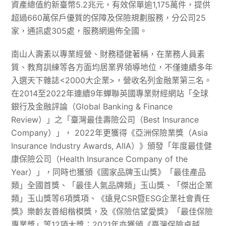
資產總值約新臺幣5.2兆元，有效保單逾1,175萬件，提供
超過660萬保戶優質的保障及保險規劃服務，分公司25
家，通訊處305處，服務網遍佈全國。
南山人壽素以專業經營、財務穩健著稱，在業務人員素
質、教育訓練等各方面均居業界領導地位，不僅連續多年
入選天下雜誌<2000大企業>，營收名列金融業第三名。
在2014至2022年連續9年蟬聯英國專業財經網站「全球
銀行及金融評論（Global Banking & Finance
Review）」之「臺灣最佳壽險公司（Best Insurance
Company）」， 2022年更獲得《亞洲保險業獎（Asia
Insurance Industry Awards, AIIA）》頒發「年度最佳健
康保險公司（Health Insurance Company of the
Year）」，同時也獲頒《國家品牌玉山獎》「最佳產品
類」全國首獎、「最佳人氣品牌類」玉山獎、「傑出企業
類」玉山獎等6項獎項、《遠見CSR暨ESG企業社會責任
獎》樂齡友善組楷模獎，及《保險信望愛獎》「最佳保險
專業獎」等12項大獎；2021年亦獲頒《臺灣保險卓越