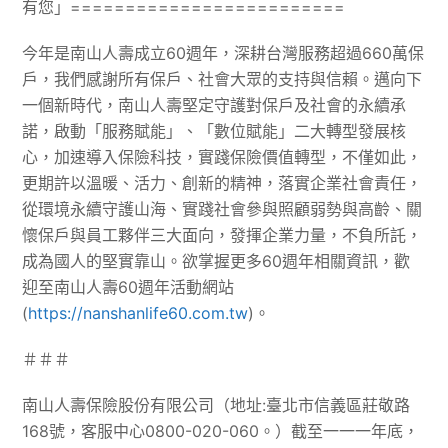
有您」=========================
今年是南山人壽成立60週年，深耕台灣服務超過660萬保
戶，我們感謝所有保戶、社會大眾的支持與信賴。邁向下
一個新時代，南山人壽堅定守護對保戶及社會的永續承
諾，啟動「服務賦能」、「數位賦能」二大轉型發展核
心，加速導入保險科技，實踐保險價值轉型，不僅如此，
更期許以溫暖、活力、創新的精神，落實企業社會責任，
從環境永續守護山海、實踐社會參與照顧弱勢與高齡、關
懷保戶與員工夥伴三大面向，發揮企業力量，不負所託，
成為國人的堅實靠山。欲掌握更多60週年相關資訊，歡
迎至南山人壽60週年活動網站
(
https://nanshanlife60.com.tw
)。
＃＃＃
南山人壽保險股份有限公司（地址:臺北市信義區莊敬路
168號，客服中心0800-020-060。）截至一一一年底，