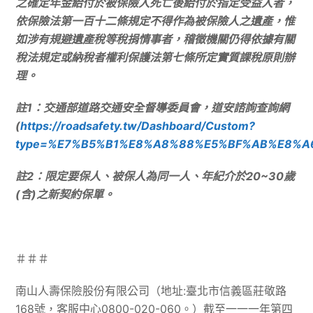
之確定年金給付於被保險人死亡後給付於指定受益人者，
依保險法第一百十二條規定不得作為被保險人之遺產，惟
如涉有規避遺產稅等稅捐情事者，稽徵機關仍得依據有關
稅法規定或納稅者權利保護法第七條所定實質課稅原則辦
理。
註1：交通部道路交通安全督導委員會，道安諮詢查詢網
(
https://roadsafety.tw/Dashboard/Custom?
type=%E7%B5%B1%E8%A8%88%E5%BF%AB%E8%A
註2：限定要保人、被保人為同一人、年紀介於20~30歲
(含)之新契約保單。
＃＃＃
南山人壽保險股份有限公司（地址:臺北市信義區莊敬路
168號，客服中心0800-020-060。）截至一一一年第四