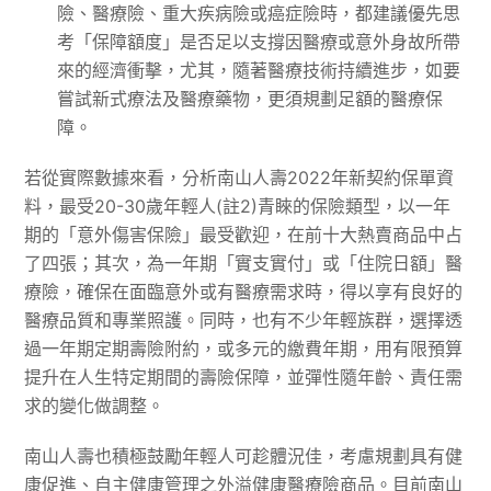
險、醫療險、重大疾病險或癌症險時，都建議優先思
考「保障額度」是否足以支撐因醫療或意外身故所帶
來的經濟衝擊，尤其，隨著醫療技術持續進步，如要
嘗試新式療法及醫療藥物，更須規劃足額的醫療保
障。
若從實際數據來看，分析南山人壽2022年新契約保單資
料，最受20-30歲年輕人(註2)青睞的保險類型，以一年
期的「意外傷害保險」最受歡迎，在前十大熱賣商品中占
了四張；其次，為一年期「實支實付」或「住院日額」醫
療險，確保在面臨意外或有醫療需求時，得以享有良好的
醫療品質和專業照護。同時，也有不少年輕族群，選擇透
過一年期定期壽險附約，或多元的繳費年期，用有限預算
提升在人生特定期間的壽險保障，並彈性隨年齡、責任需
求的變化做調整。
南山人壽也積極鼓勵年輕人可趁體況佳，考慮規劃具有健
康促進、自主健康管理之外溢健康醫療險商品。目前南山