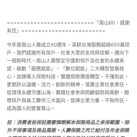
==========================「南山60，感謝
有您」=========================
今年是南山人壽成立60週年，深耕台灣服務超過650萬保
戶，我們感謝所有保戶、社會大眾的支持與信賴。邁向下
一個新時代，南山人壽堅定守護對保戶及社會的永續承
諾，啟動「服務賦能」、「數位賦能」二大轉型發展核
心，加速導入保險科技，實踐保險價值轉型，不僅如此，
更期許以溫暖、活力、創新的精神，落實企業社會責任，
從環境永續守護山海、實踐社會參與照顧弱勢與高齡、關
懷保戶與員工夥伴三大面向，發揮企業力量，不負所託，
成為國人的堅實靠山。
註：消費者投保前應審慎瞭解本保險商品之承保範圍、除
外不保事項及商品風險。人壽保險之死亡給付及年金保險