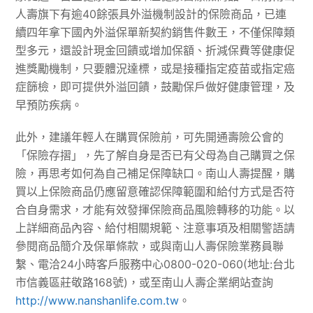
人壽旗下有逾40餘張具外溢機制設計的保險商品，已連
續四年拿下國內外溢保單新契約銷售件數王，不僅保障類
型多元，還設計現金回饋或增加保額、折減保費等健康促
進獎勵機制，只要體況達標，或是接種指定疫苗或指定癌
症篩檢，即可提供外溢回饋，鼓勵保戶做好健康管理，及
早預防疾病。
此外，建議年輕人在購買保險前，可先開通壽險公會的
「保險存摺」，先了解自身是否已有父母為自己購買之保
險，再思考如何為自己補足保障缺口。南山人壽提醒，購
買以上保險商品仍應留意確認保障範圍和給付方式是否符
合自身需求，才能有效發揮保險商品風險轉移的功能。以
上詳細商品內容、給付相關規範、注意事項及相關警語請
參閱商品簡介及保單條款，或與南山人壽保險業務員聯
繫、電洽24小時客戶服務中心0800-020-060(地址:台北
市信義區莊敬路168號)，或至南山人壽企業網站查詢
http://www.nanshanlife.com.tw
。