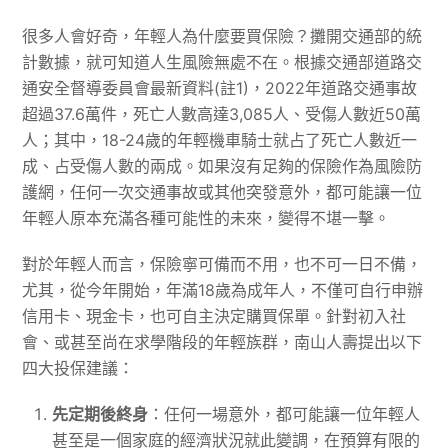
很多人會好奇，年輕人為什麼要買保險？攤開交通部的統
計數據，就可知道人生風險無處不在。根據交通部道路交
通安全督導委員會最新資料(註1)，2022年道路交通事故
超過37.6萬件，死亡人數高達3,085人、受傷人數近50萬
人；其中，18-24歲的年輕機車騎士就占了死亡人數近一
成、占受傷人數的兩成。如果沒有足夠的保險作為風險防
護網，任何一次交通事故或其他突發意外，都可能讓一位
年輕人原本充滿各種可能性的未來，變得不堪一擊。
對於年輕人而言，保險寧可備而不用，也不可一日不備，
尤其，從今年開始，年滿18歲為成年人，不僅可自行申辦
信用卡、現金卡，也可自主決定購買保單。針對初入社
會、或甚至尚在求學階段的年輕族群，南山人壽提出以下
四大投保建議：
先定期後終身
：任何一場意外，都可能讓一位年輕人
甚至是一個家庭的經濟狀況就此變調，在預算有限的