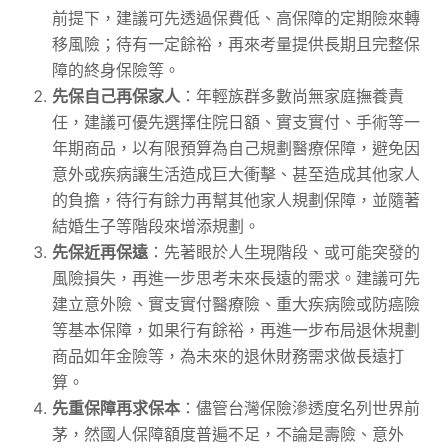
前提下，建議可先透過保費低、高保障的定期險來轉
移風險；待有一定餘裕，再來考量提供長期且完整保
障的終身保險等。
先保自己再保家人
：年輕族群多數尚無家庭撫養責
任，建議可優先選擇住院日額、實支實付、手術等一
年期商品，以有限預算為自己規劃醫療保障，避免因
意外或疾病讓生活造成巨大衝擊、甚至造成其他家人
的負擔，待行有餘力再幫其他家人規劃保障，並隨著
結婚生子等階段來增添規劃。
先保近再保遠
：先著眼於人生現階段、或可能突發的
風險損失，再進一步思考未來長遠的需求。建議可先
建立意外險、實支實付醫療險、重大疾病險或防癌險
等基本保障，如果行有餘裕，再進一步布局退休規劃
商品如年金險等，為未來的退休財務需求做長遠打
算。
先重保障再求保本
：儘管台灣保險滲透度名列世界前
茅，然國人保障額度普遍不足，不論是壽險、意外