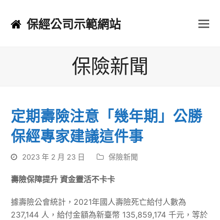
保經公司示範網站
保險新聞
定期壽險注意「幾年期」公勝
保經專家建議這件事
2023 年 2 月 23 日
保險新聞
壽險保障提升 資金靈活不卡卡
據壽險公會統計，2021年國人壽險死亡給付人數為
237,144 人，給付金額為新臺幣 135,859,174 千元，等於