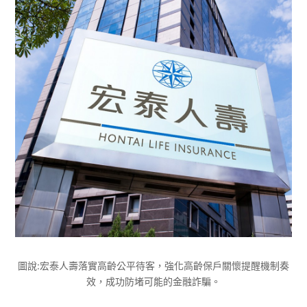
圖說:宏泰人壽落實高齡公平待客，強化高齡保戶關懷提醒機制奏
效，成功防堵可能的金融詐騙。