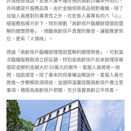
許涵棣經理說，宏泰人壽不僅在預防高齡詐騙多所用心，
亦持續提升服務品質。由於金融保險商品相對複雜，除了
加強人員應對的專業性之外，在宏泰人壽專有的六「心」
級服務指導方針下，特別規劃「高齡保戶臨櫃辦理借款暨
解約關懷問卷」，傾聽高齡保戶真實的聲音，讓服務更到
位，更有「人情味」。
透過「高齡保戶臨櫃辦理借款暨解約關懷問卷」，可對當
次臨櫃服務取得立即反饋，特別是高齡保戶前來辦理保單
借款或解約金額大於30萬元的案件，客服人員將逐一詢
問、協助填答。除了基本的保單權益解說外，客服人員也
將進一步瞭解款項用途，並適時溫馨提醒高齡保戶應注意
事項，積極為高齡保戶把關，充分落實高齡公平待客。