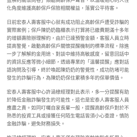
暨解約關懷問卷」傾聽高齡保戶聲音，以溫暖貼心的人性
化角度維護高齡保戶保險相關權益，落實公平待客。
日前宏泰人壽客服中心就有成功阻止高齡保戶遭受詐騙的
實際案例；保戶陳奶奶臨櫃表示打算將已繳費期滿十多年
的增額壽險辦理解約，由於已達預警金額，客服人員立時
提高警覺，啟動高齡保戶關懷提醒機制的標準流程，除進
一步了解解約金用途、對談中維持高敏感度，留意回話中
的資訊反應等微小細節，透過專業的「溫馨提醒」應對話
語詢問及引導，終於喚起陳奶奶的警覺性，成功防堵可能
發生的詐騙行為，為陳奶奶保住累積多年的保單價值。
宏泰人壽客服中心許涵棣經理對此表示，多一分提醒有助
於降低金融詐騙發生的可能性，這也是宏泰人壽客服人員
應盡之責。如同叮囑自家長輩一般，提醒高齡保戶對於不
熟悉的投資工具或接獲任何陌生電話皆須小心查證，慎防
金融詐騙，避免財務損失。