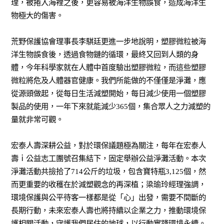
理，被捲入海裡之後，更容易被海洋生物誤食，造成海洋生
物極大的傷害。
荒野保護協會理事長李騏廷更進一步地說明，塑膠微粒被海
洋生物誤食後，透過食物鏈的循環，最終又回到人類的身
體，今年科學家就在人體中首度驗出塑膠微粒，而這些塑膠
微粒將危及人體器官健康。我們所能做的不僅僅是淨灘，應
從源頭做起，從每日生活減塑開始，每日減少使用一個塑膠
製品的使用，一年下來就能減少
365
個，集合眾人之力減塑的
量就非常可觀。
宏泰人壽深耕公益，對於環保議題極為關注，每年在宏泰人
壽ｉ公益志工團號召集結下，固定舉辦公益淨灘活動。本次
淨灘活動共撿拾了
714
公斤的垃圾，包含寶特瓶
3,125
個，然
而更重要的收穫在於減塑觀念的再深植；梁瑜玲經理強調，
環境保護與公平待客一樣都是從「心」出發，需要不間斷的
長期行動，未來宏泰人壽也將持續以企業之力，推動環境保
護相關活動，守護我們居住的地球，以行動實踐環境永續。