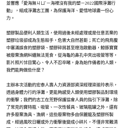
並響應「愛海無ㄐㄩˋ－海裡沒有我的塑－
2022
國際淨灘行
動」，組成淨灘志工團，為保護海洋、愛惜地球盡一份心
力。
塑膠製品便利人類生活，使用過後未經處理或是任意丟棄的
塑膠垃圾卻成為生態殺手，危害大自然甚鉅；死亡的飛鳥腹
中塞滿誤食的塑膠袋、塑膠碎屑甚至燈泡啟動器，鯨豚寶寶
被廢棄漁網糾纏無法覓食，從海龜的鼻孔中夾出吸管等等，
影片照片怵目驚心、令人不忍卒睹，身為始作俑者的人類，
我們能夠做些什麼？
主辦本次活動的宏泰人壽人力資源部資深經理梁瑜玲表示，
透過身體力行的淨灘，更能夠感受人類使用塑膠製品對環境
的衝擊；我們的志工在荒野保護協會人員的指引下淨灘，除
了常見的寶特瓶、吸管、一次性餐具、玻璃瓶罐之外，還有
許多廢棄漁具、漁網，這些廢棄物多由保麗龍及塑膠所製
成，經過風吹日曬或外力衝擊後變成小碎片，不僅非常難清