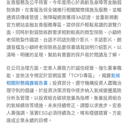
友善服務及公平待客，今年度用心於高齡及身障等金融弱
勢族群，在客服及保全端推行相關關懷措施及服務，並暢
通資訊傳達管道；無障礙網頁獲得3A認證，並重新規劃
官方網站金融友善服務專區，提供保戶輕鬆易讀的瀏覽介
面，同時針對弱勢族群需求相對較高的微型保險、小額終
老保險製作國語、台語不同語別簡介影片、手語影片、朗
讀音檔及小額終老保險商品要保書填寫說明介紹影片，以
清晰、明確的呈現，幫助有需要的保戶易於閱讀及了解。
在公司治理方面，宏泰人壽致力於誠信經營、強化董事職
能，並依法令規定於官網設置「TCFD專區」，揭露
氣候
相關財務揭露報告書
；投資部分，遵守機構投資人盡職治
理守則的倡議，於投資決策流程中逐步納入氣候變遷風險
分析及管理，以投資組合碳排放量為指標，衡量投資組合
的氣候績效等措施，未來持續修正、調整以求進步。宏泰
人壽強調，落實ESG必須持續為之，唯有穩健踏實，方能
達成企業永續的目標。