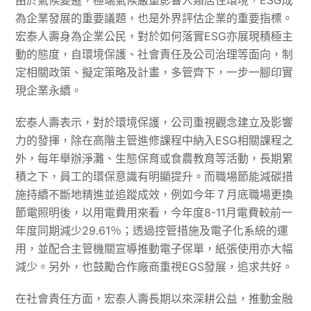
由於氣候變遷，極端氣候嚴重影響人類居住環境，ESG成
為企業發展的重要議題，也是外界評估企業的重要指標。
宏泰人壽身為企業公民，對於如何落實ESG亦展現積極主
動的態度，自環境保護、社會責任及公司治理等面向，制
定相關政策、擬定策略及計畫，多管齊下，一步一腳印實
現企業永續。
宏泰人壽表示，對於環境保護，公司重視觀念建立及影響
力的發揮，除在高階主管進修課程中納入ESG相關課程之
外，每年舉辦淨灘、生態保育或食農教育等活動，長期累
積之下，員工的環保意識有明顯提升。而職場節能減碳措
施持續不斷地精進並追蹤成效，例如今年７月底職場更換
節電照明後，以用電費用來看，今年度8-11月電費較前一
年度同期減少29.61％；透過控管措施及電子化系統的運
用，並配合主管機關宣導推動電子保單，紙張使用亦大幅
減少。另外，也鼓勵合作廠商重視EGS發展，追求共好。
在社會責任方面，宏泰人壽長期以來深耕公益，推動金融