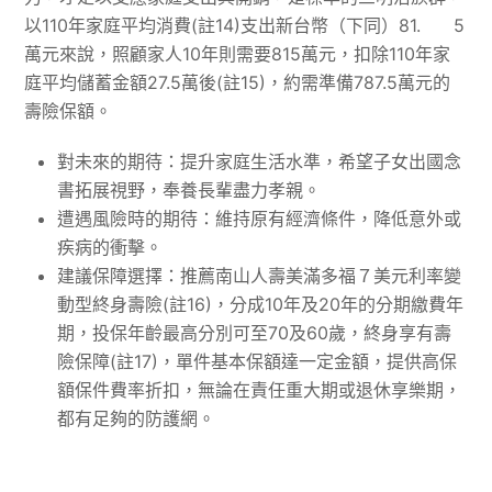
以110年家庭平均消費(註14)支出新台幣（下同）81. 5
萬元來說，照顧家人10年則需要815萬元，扣除110年家
庭平均儲蓄金額27.5萬後(註15)，約需準備787.5萬元的
壽險保額。
對未來的期待：提升家庭生活水準，希望子女出國念
書拓展視野，奉養長輩盡力孝親。
遭遇風險時的期待：維持原有經濟條件，降低意外或
疾病的衝擊。
建議保障選擇：推薦南山人壽美滿多福７美元利率變
動型終身壽險(註16)，分成10年及20年的分期繳費年
期，投保年齡最高分別可至70及60歲，終身享有壽
險保障(註17)，單件基本保額達一定金額，提供高保
額保件費率折扣，無論在責任重大期或退休享樂期，
都有足夠的防護網。