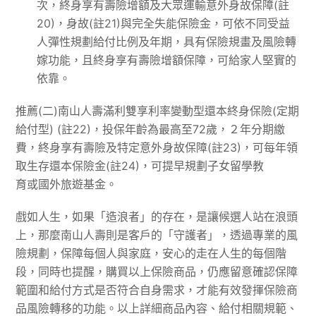
次，終身享有壽險增額及大眾運輸意外身故保障(註
20)，身故(註21)與完全失能保險金，可依不同受益
人彈性規劃給付比例及年期，具有保險規畫及風險轉
嫁功能，且終身享有壽險增額保障，可給家人堅實的
依靠。
推薦(二)南山人壽滿利雙享利率變動型還本終身保險(定期
給付型) (註22)，投保年齡為最高至72歲，２年分期繳
費，終身享有壽險及特定意外身故保障(註23)，可每年領
取生存還本保險金(註24)，可提早規劃子女留學教
育或國外旅遊基金。
戲如人生，如果「造浪者」的存在，是讓候選人站在浪頭
上，那麼南山人壽則是客戶的「守護者」，透過專業的風
險規劃，保障每個人與家庭，安心的走在人生的每個階
段，同時也提醒，購買以上保險商品，仍應留意確認保障
範圍和給付方式是否符合自身需求，才能有效發揮保險商
品風險轉移的功能。以上詳細商品內容、給付相關規範、