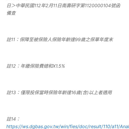
日＞中華民國
112
年
2
月
11
日南壽研字第
1120000104
號函
備查
註
11
：保障至被保險人保險年齡達
99
歲之保單年度末
註
12
：年繳保險費總和
X1.5%
註
13
：僅限投保當時保險年齡達
16
歲
(
含
)
以上者適用
註14：
https://ws.dgbas.gov.tw/win/fies/doc/result/110/a11/Ana