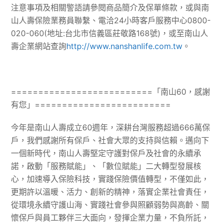
注意事項及相關警語請參閱商品簡介及保單條款，或與南
山人壽保險業務員聯繫、電洽24小時客戶服務中心0800-
020-060(地址:台北市信義區莊敬路168號)，或至南山人
壽企業網站查詢
http://www.nanshanlife.com.tw
。
==========================「南山60，感謝
有您」=========================
今年是南山人壽成立60週年，深耕台灣服務超過666萬保
戶，我們感謝所有保戶、社會大眾的支持與信賴。邁向下
一個新時代，南山人壽堅定守護對保戶及社會的永續承
諾，啟動「服務賦能」、「數位賦能」二大轉型發展核
心，加速導入保險科技，實踐保險價值轉型，不僅如此，
更期許以溫暖、活力、創新的精神，落實企業社會責任，
從環境永續守護山海、實踐社會參與照顧弱勢與高齡、關
懷保戶與員工夥伴三大面向，發揮企業力量，不負所託，