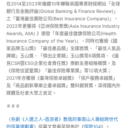
在2014至2023年連續10年蟬聯英國專業財經網站「全球
銀行及金融評論(Global Banking & Finance Review)」
之「臺灣最佳壽險公司(Best Insurance Company)」，
2022年更獲得《亞洲保險業獎(Asia Insurance Industry
Awards, AIIA) 》頒發「年度最佳健康保險公司(Health
Insurance Company of the Year)」，同時也獲頒《國
家品牌玉山獎》「最佳產品類」全國首獎、「最佳人氣品
牌類」玉山獎、「傑出企業類」玉山獎等6項獎項、《遠
見CSR暨ESG企業社會責任獎》樂齡友善組楷模獎，及
《保險信望愛獎》「最佳保險專業獎」等12項大獎；
2021年亦獲頒《臺灣保險卓越獎》「保戶服務卓越獎」
及「商品創新專案企畫卓越獎」雙料銀質獎，深得國內外
媒體及社會大眾之肯定。
＃＃＃
〈
夯劇《人選之人-造浪者》教我的事南山人壽給跨世代
的保單規劃書
〉這篇文章最早發佈於《
保險104
》。