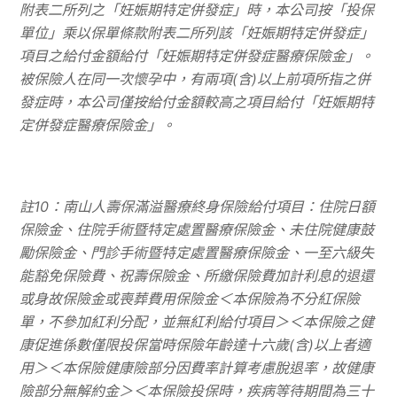
附表二所列之「妊娠期特定併發症」時，本公司按「投保
單位」乘以保單條款附表二所列該「妊娠期特定併發症」
項目之給付金額給付「妊娠期特定併發症醫療保險金」。
被保險人在同一次懷孕中，有兩項
(
含
)
以上前項所指之併
發症時，本公司僅按給付金額較高之項目給付「妊娠期特
定併發症醫療保險金」。
註
10
：南山人壽保滿溢醫療終身保險給付項目：住院日額
保險金、住院手術暨特定處置醫療保險金、未住院健康鼓
勵保險金、門診手術暨特定處置醫療保險金、一至六級失
能豁免保險費、祝壽保險金、所繳保險費加計利息的退還
或身故保險金或喪葬費用保險金＜本保險為不分紅保險
單，不參加紅利分配，並無紅利給付項目＞＜本保險之健
康促進係數僅限投保當時保險年齡達十六歲
(
含
)
以上者適
用＞＜本保險健康險部分因費率計算考慮脫退率，故健康
險部分無解約金＞＜本保險投保時，疾病等待期間為三十