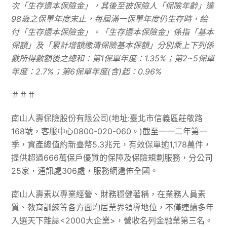
次「生存還本保險金」，其後至被保險人「保險年齡」達
98
歲之保單年度末止，每屆滿一保單年度仍生存時，給
付「生存還本保險金」。「生存還本保險金」係指「基本
保額」及「累計增額繳清保險基本保額」分別乘上下列係
數所得數額後之總和：第
1
保單年度：
1.35%
；第
2~5
保單
年度：
2.7%
；第
6
保單年度
(
含
)
起：
0.96%
＃＃＃
南山人壽保險股份有限公司(地址:臺北市信義區莊敬路
168號，客服中心0800-020-060。)截至一一二年第一
季，資產總值約新臺幣5.3兆元，有效保單逾1,178萬件，
提供超過666萬保戶優質的保障及保險規劃服務，分公司
25家，通訊處306處，服務網遍佈全國。
南山人壽素以專業經營、財務穩健著稱，在業務人員素
質、教育訓練等各方面均居業界領導地位，不僅連續多年
入選天下雜誌<2000大企業>，營收名列金融業第三名。