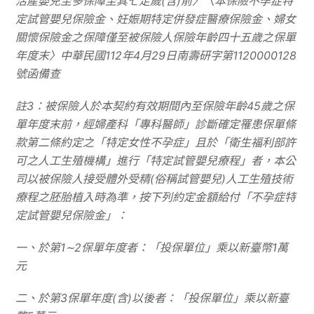
活產嬰兒至多保障至其七足歲(含)前〉〈本保險不孕症特
定試管嬰兒保險金、妊娠期特定併發症醫療保險金、婦女
關懷保險金之保障僅至被保險人保險年齡四十五歲之保單
年度末〉中華民國112年4月29日南壽研字第1120000128
號函備查
註3：被保險人於本契約有效期間內至保險年齡45歲之保
單年度末前，經婦產科「專科醫師」診斷確定罹患保單條
款第二條約定之「特定女性不孕症」且於「衛生福利部許
可之人工生殖機構」進行「特定試管嬰兒療程」者，本公
司以被保險人接受體外受精(俗稱試管嬰兒)人工生殖技術
療程之胚胎植入時為準，按下列約定金額給付「不孕症特
定試管嬰兒保險金」：
一、於第1
∼
2
保單年度者：「投保單位」乘以新臺幣1萬
元
二、於第3保單年度(含)以後者：「投保單位」乘以新臺