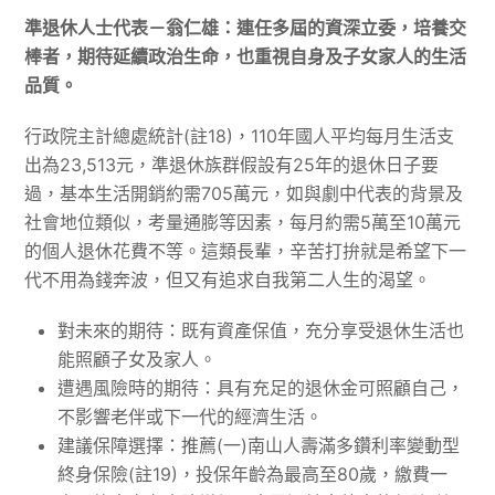
準退休人士代表－翁仁雄：連任多屆的資深立委，培養交
棒者，期待延續政治生命，也重視自身及子女家人的生活
品質。
行政院主計總處統計(註18)，110年國人平均每月生活支
出為23,513元，準退休族群假設有25年的退休日子要
過，基本生活開銷約需705萬元，如與劇中代表的背景及
社會地位類似，考量通膨等因素，每月約需5萬至10萬元
的個人退休花費不等。這類長輩，辛苦打拚就是希望下一
代不用為錢奔波，但又有追求自我第二人生的渴望。
對未來的期待：既有資產保值，充分享受退休生活也
能照顧子女及家人。
遭遇風險時的期待：具有充足的退休金可照顧自己，
不影響老伴或下一代的經濟生活。
建議保障選擇：推薦(一)南山人壽滿多鑽利率變動型
終身保險(註19)，投保年齡為最高至80歲，繳費一