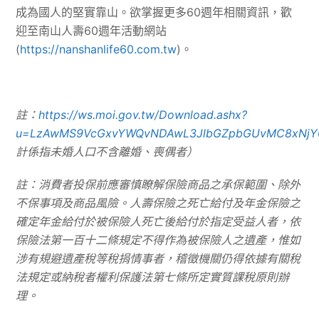
成為國人的堅實靠山。欲掌握更多60週年相關資訊，歡
迎至南山人壽60週年活動網站
(
https://nanshanlife60.com.tw
)。
註：
https://ws.moi.gov.tw/Download.ashx?
u=LzAwMS9VcGxvYWQvNDAwL3JlbGZpbGUvMC8xNjY0
計係指未婚人口不含離婚、喪偶者）
註：消費者投保前應審慎瞭解保險商品之承保範圍、除外
不保事項及商品風險。人壽保險之死亡給付及年金保險之
確定年金給付於被保險人死亡後給付於指定受益人者，依
保險法第一百十二條規定不得作為被保險人之遺產，惟如
涉有規避遺產稅等稅捐情事者，稽徵機關仍得依據有關稅
法規定或納稅者權利保護法第七條所定實質課稅原則辦
理。