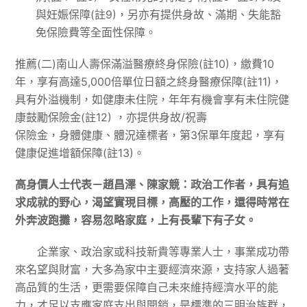
與妊娠保障(註9)，另亦有提供身故、滿期、失能豁
免保險費等全面性保障。
推薦(二)南山人壽保滿溢醫療終身保險(註10)，繳費10
年，享有高達5,000倍單位日額之終身醫療保障(註11)，
具有外溢機制，如健康未住院，年年有機會享有未住院健
康鼓勵保險金(註12) ，亦提供身故/祝壽
保險金，身體健康、體況達標者，第3保單年度起，享有
健康促進增額保障(註13)。
高身價人士代表－趙昌澤、陳家競：政治工作者，具有追
求成就的野心，渴望實現目標，高壓的工作，還得時常在
外奔波跑攤，容易忽略家庭，上有長輩下有子女。
企業家、政治家或科技新貴等專業人士，事業成功帶
來名望與財富，大多為家中主要經濟來源，支持家人過著
高品質的生活，更需要保障自己未來維持經濟水平的能
力，才足以支應家庭支出與開銷，是標準的三明治族群，