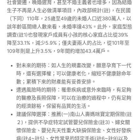
社會變遷，晚婚遲育，甚至不婚主義者也增多，因為結婚
生子不再是人生必做清單項目，內政部統計(註)，在民國
（下同）110年，25歲至49歲的未婚人口近380萬人，以
該年齡區間總人數來看，未婚率達43%。此外，家庭型態
調查(註1)也發現家戶成員有小孩的核心家庭占比從39%
降至33.1%，減少5.9%；僅夫妻兩人的占比，從101年至
109年則是上升3.5%，9年間約增加43.4萬戶。
對未來的期待：如人生的規畫改變，願意孕育下一代
時，還有選擇權；可以健康老化，縮短不健康餘命年
數；累積下來的財產能有妥善安排。
遭遇風險時的期待：罹患疾病或意外來臨時，有足夠
的醫療及長照保障，可以在治療的過程中，仍有足夠
的經濟餘裕，保留有品質的生活。
建議保障選擇：推薦(一)南山人壽媽咪寶定期保險(註
２)，提供不孕症特定試管嬰兒保險金(註3)、婦女關
懷保險金、嬰兒先天性重大缺損保險金、女性好發疾
病(註4~註5)、女性常見的特定手術(註6~註9)以及