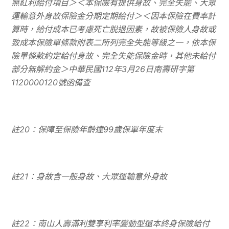
無紅利給付項目＞＜本保險有提供身故、完全失能、大眾
運輸意外身故保險金分期定期給付＞＜因本保險在費率計
算時，給付成本已考慮死亡脫退因素，故被保險人身故或
致成本保險單條款附表二所列完全失能等級之一，依本保
險單條款約定給付身故、完全失能保險金時，其他未給付
部分無解約金＞中華民國
112
年
3
月
26
日南壽研字第
1120000120
號函備查
註
20
：保障至保險年齡達
99
歲保單年度末
註
21
：身故含一般身故、大眾運輸意外身故
註
22
：南山人壽滿利雙享利率變動型還本終身保險給付