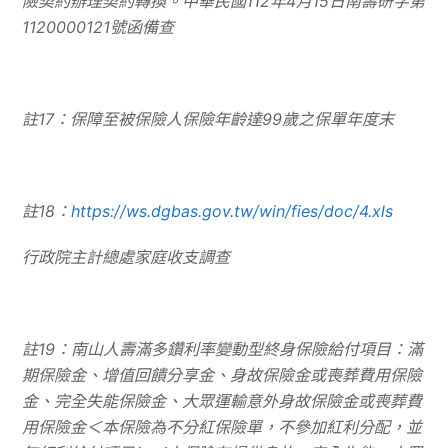
險契約辦理契約轉換。中華民國
112
年
4
月
15
日南壽研字第
1120000121
號函備查
註
17
：保障至被保險人保險年齡達
99
歲之保單年度末
註
18
：
https://ws.dgbas.gov.tw/win/fies/doc/4.xls
行政院主計總處家庭收支調查
註
19
：南山人壽滿多鑽利率變動型終身保險給付項目：滿
期保險金、增值回饋分享金、身故保險金或喪葬費用保險
金、完全失能保險金、大眾運輸意外身故保險金或喪葬費
用保險金＜本保險為不分紅保險單，不參加紅利分配，並