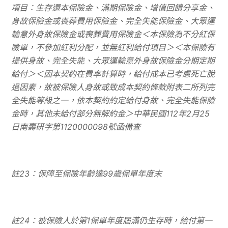
項目：生存還本保險金、滿期保險金、增值回饋分享金、
身故保險金或喪葬費用保險金、完全失能保險金、大眾運
輸意外身故保險金或喪葬費用保險金＜本保險為不分紅保
險單，不參加紅利分配，並無紅利給付項目＞＜本保險有
提供身故、完全失能、大眾運輸意外身故保險金分期定期
給付＞＜因本契約在費率計算時，給付成本已考慮死亡脫
退因素，故被保險人身故或致成本契約條款附表二所列完
全失能等級之一，依本契約約定給付身故、完全失能保險
金時，其他未給付部分無解約金＞中華民國
112
年
2
月
25
日南壽研字第
1120000098
號函備查
註
23
：保障至保險年齡達
99
歲保單年度末
註
24
：被保險人於第
1
保單年度屆滿仍生存時，給付第一