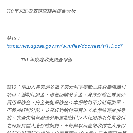
110
年家庭收支調查結果綜合分析
註
15
：
https://ws.dgbas.gov.tw/win/fies/doc/result/110.pdf
110
年家庭收支調查報告
註
16
：南山人壽美滿多福７美元利率變動型終身壽險給付
項目：滿期保險金、增值回饋分享金、身故保險金或喪葬
費用保險金、完全失能保險金＜本保險為不分紅保險單，
不參加紅利分配，並無紅利給付項目＞＜本保險有提供身
故、完全失能保險金分期定期給付＞本保險為以外幣收付
之非投資型人身保險契約，不得與以新臺幣收付之人身保