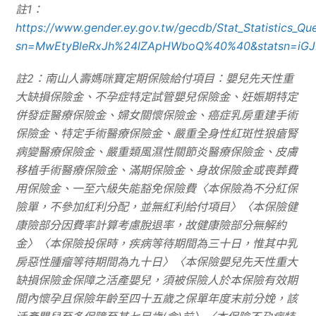
註1：
https://www.gender.ey.gov.tw/gecdb/Stat_Statistics_Qu
sn=MwEtyBleRxJh%24lZApHWboQ%40%40&statsn=iG
註2：南山人壽媽咪寶定期保險給付項目：嬰兒先天性重
大缺損保險金、不孕症特定試管嬰兒保險金、妊娠期特定
併發症醫療保險金、婦女關懷保險金、癌症乳房重建手術
保險金、特定手術醫療保險金、嚴重全身性紅斑性狼瘡腎
病變醫療保險金、嚴重類風濕性關節炎醫療保險金、皮膚
移植手術醫療保險金、滿期保險金、身故保險金或喪葬費
用保險金、一至六級失能豁免保險費〈本保險為不分紅保
險單，不參加紅利分配，並無紅利給付項目〉〈本保險健
康險部分因費率計算考慮脫退率，故健康險部分無解約
金〉〈本保險投保時，疾病等待期間為三十日，惟其中乳
房惡性腫瘤等待期間為九十日〉〈本保險嬰兒先天性重大
缺損保險金保障之活產嬰兒，須被保險人於本保險有效期
間內懷孕且保險年齡至四十五歲之保單年度末前分娩，該