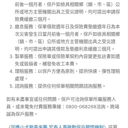
前後一個月者，保戶如檢具相關鄉（鎮、市、區）公
所或地方主管機關出具之受災證明，均可提出申請保
險費緩繳三個月。
繳息服務：保單借款週年日及保險費墊繳週年日為本
次災害發生日當月前後一個月者，保戶如檢具相關鄉
（鎮、市、區）公所或地方主管機關出具之受災證
明，均可提出申請其借款及墊繳利息緩繳三個月。
製單服務：保險單或保險單契約內容變更批註書如遺
失或毀損者，補發免收工本費。
理賠服務：以保戶方便為原則，提供快速、彈性理賠
處理。
諮詢服務：提供任何保單相關問題諮詢服務。
如有未盡事宜或任何問題，保戶可洽詢保單所屬服務人
員，或來電免付費服務專線：0800-068268洽詢，將竭
誠為保戶服務。
〈
因應小犬颱風來襲 宏泰人壽啟動保戶關懷機制
〉這篇