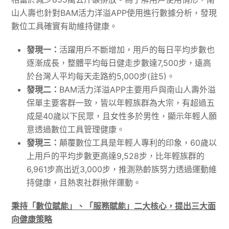
山人壽也針對BAM活力洋溢APP使用進行數據分析，發現
數位工具確實有助維持健康。
發現一：
活躍用戶不斷增加，用戶的每日平均步數也
逐漸成長，整體平均每日健走步數達7,500步，遠高
於台灣人平均每天走路約5,000步(註5)。
發現二：
BAM活力洋溢APP主要用戶與南山人壽外溢
保單主要客群一致，皆以年輕族群為大宗，有超過五
成是40歲以下民眾，且女性多於男性，顯示年輕人願
意透過數位工具管理健康。
發現三：
顛覆數位工具是年輕人專利的印象，60歲以
上用戶的平均步數更高達9,528步，比年輕族群的
6,961步高出近3,000步，推測熟齡族努力透過運動維
持健康，且熱衷社群揪伴運動。
秉持「數位賦能」、「服務賦能」二大核心，提出三大面
向健康策略