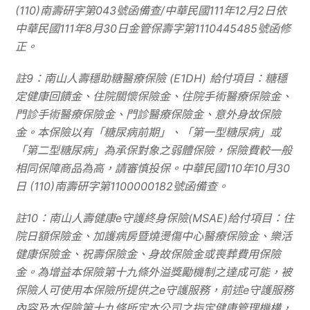
(110)
南壽研字第
043
號函備查
/
中華民國
111
年
12
月
2
日依
中華民國
111
年
8
月
30
日金管保壽字第
1110445485
號函修
正。
註
9
：南山人壽穩助糖醫療保險
(E1DH)
給付項目：糖穩
定健康回饋金、住院關懷保險金、住院手術醫療保險金、
門診手術醫療保險金、門診醫療保險金、意外身故保險
金。本保險以有「糖尿病前期」、「第一型糖尿病」或
「第二型糖尿病」為承保對象之弱體保險，保險費較一般
相同保障商品為高，請審慎投保。中華民國
110
年
10
月
30
日
(110)
南壽研字第
1100000182
號函備查。
註
10
：南山人壽健康
e
守護終身保險
(MSAE)
給付項目：住
院日額保險金、加護病房暨燒燙傷中心醫療保險金、樂活
健康保險金、祝壽保險金、身故保險金或喪葬費用保險
金。為增益本保險第十九條外溢獎勵機制之達成可能，被
保險人可使用本保險所提供之
e
守護服務，前述
e
守護服務
內容及本保險第十九條所定本公司之指定健康管理機構，