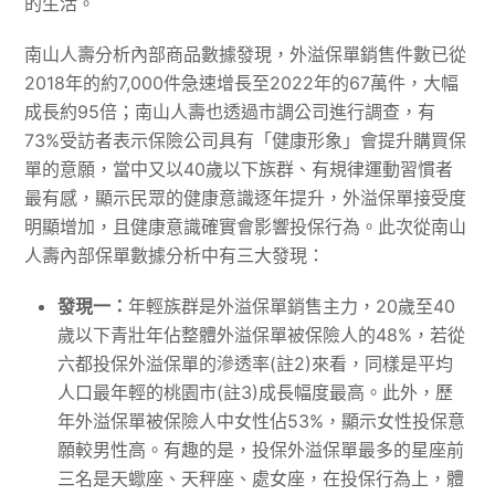
的生活。
南山人壽分析內部商品數據發現，外溢保單銷售件數已從
2018年的約7,000件急速增長至2022年的67萬件，大幅
成長約95倍；南山人壽也透過市調公司進行調查，有
73%受訪者表示保險公司具有「健康形象」會提升購買保
單的意願，當中又以40歲以下族群、有規律運動習慣者
最有感，顯示民眾的健康意識逐年提升，外溢保單接受度
明顯增加，且健康意識確實會影響投保行為。此次從南山
人壽內部保單數據分析中有三大發現：
發現一：
年輕族群是外溢保單銷售主力，20歲至40
歲以下青壯年佔整體外溢保單被保險人的48%，若從
六都投保外溢保單的滲透率(註2)來看，同樣是平均
人口最年輕的桃園市(註3)成長幅度最高。此外，歷
年外溢保單被保險人中女性佔53%，顯示女性投保意
願較男性高。有趣的是，投保外溢保單最多的星座前
三名是天蠍座、天秤座、處女座，在投保行為上，體