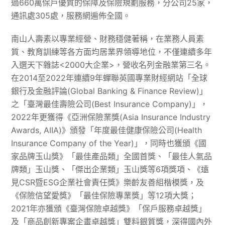
過660萬保戶優質的保障及保險規劃服務，分公司25家，
通訊處305處，服務網遍佈全國。
南山人壽素以專業經營、財務穩健著稱，在業務人員素
質、教育訓練等各方面均居業界領導地位，不僅連續多年
入選天下雜誌<2000大企業>，營收名列金融業第三名。
在2014至2022年連續9年蟬聯英國專業財經網站「全球
銀行及金融評論(Global Banking & Finance Review)」
之「臺灣最佳壽險公司(Best Insurance Company)」，
2022年更獲得《亞洲保險業獎(Asia Insurance Industry
Awards, AIIA)》頒發「年度最佳健康保險公司(Health
Insurance Company of the Year)」，同時也獲頒《國
家品牌玉山獎》「最佳產品類」全國首獎、「最佳人氣品
牌類」玉山獎、「傑出企業類」玉山獎等6項獎項、《遠
見CSR暨ESG企業社會責任獎》樂齡友善組楷模獎，及
《保險信望愛獎》「最佳保險專業獎」等12項大獎；
2021年亦獲頒《臺灣保險卓越獎》「保戶服務卓越獎」
及「商品創新專案企畫卓越獎」雙料銀質獎，深得國內外