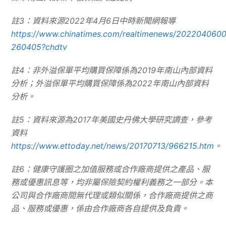
註
3
：資料來源
2022
年
4
月
6
日中時新聞網報導
https://www.chinatimes.com/realtimenews/202204060
260405?chdtv
註
4
：非外溢保單平均購買保障係為
2019
年南山內部資料
分析；外溢保單平均購買保障係為
2022
年南山內部資料
分析。
註
5
：資料來源為
2017
年美國史丹佛大學研究調查，參考
資料
https://www.ettoday.net/news/20170713/966215.htm
。
註
6
：健康守護圈之加值服務或合作廠商提供之產品、服
務或優惠訊息等，均非屬保險契約權利義務之一部分。本
公司與合作廠商間無代理或類似關係，合作廠商提供之商
品、服務或優惠，係由合作廠商各自提供及負責。