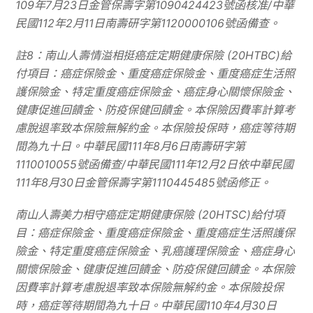
109
年
7
月
23
日金管保壽字第
1090424423
號函核准
/
中華
民國
112
年
2
月
11
日南壽研字第
1120000106
號函備查。
註
8
：南山人壽情溢相挺癌症定期健康保險
(20HTBC)
給
付項目：癌症保險金、重度癌症保險金、重度癌症生活照
護保險金、特定重度癌症保險金、癌症身心關懷保險金、
健康促進回饋金、防疫保健回饋金。本保險因費率計算考
慮脫退率致本保險無解約金。本保險投保時，癌症等待期
間為九十日。中華民國
111
年
8
月
6
日南壽研字第
1110010055
號函備查
/
中華民國
111
年
12
月
2
日依中華民國
111
年
8
月
30
日金管保壽字第
1110445485
號函修正。
南山人壽美力相守癌症定期健康保險
(20HTSC)
給付項
目：癌症保險金、重度癌症保險金、重度癌症生活照護保
險金、特定重度癌症保險金、乳癌護理保險金、癌症身心
關懷保險金、健康促進回饋金、防疫保健回饋金。本保險
因費率計算考慮脫退率致本保險無解約金。本保險投保
時，癌症等待期間為九十日。中華民國
110
年
4
月
30
日