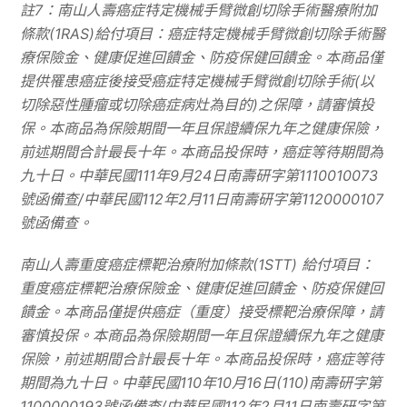
註
7
：南山人壽癌症特定機械手臂微創切除手術醫療附加
條款
(1RAS)
給付項目：癌症特定機械手臂微創切除手術醫
療保險金、健康促進回饋金、防疫保健回饋金。本商品僅
提供罹患癌症後接受癌症特定機械手臂微創切除手術
(
以
切除惡性腫瘤或切除癌症病灶為目的
)
之保障，請審慎投
保。本商品為保險期間一年且保證續保九年之健康保險，
前述期間合計最長十年。本商品投保時，癌症等待期間為
九十日。中華民國
111
年
9
月
24
日南壽研字第
1110010073
號函備查
/
中華民國
112
年
2
月
11
日南壽研字第
1120000107
號函備查。
南山人壽重度癌症標靶治療附加條款
(1STT)
給付項目：
重度癌症標靶治療保險金、健康促進回饋金、防疫保健回
饋金。本商品僅提供癌症（重度）接受標靶治療保障，請
審慎投保。本商品為保險期間一年且保證續保九年之健康
保險，前述期間合計最長十年。本商品投保時，癌症等待
期間為九十日。中華民國
110
年
10
月
16
日
(110)
南壽研字第
1100000193
號函備查
/
中華民國
112
年
2
月
11
日南壽研字第