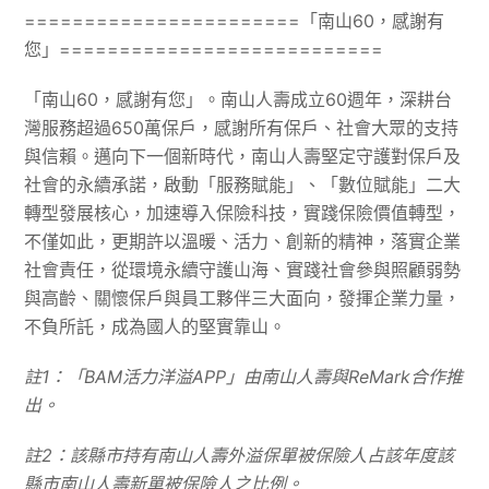
=======================「南山60，感謝有
您」===========================
「南山60，感謝有您」。南山人壽成立60週年，深耕台
灣服務超過650萬保戶，感謝所有保戶、社會大眾的支持
與信賴。邁向下一個新時代，南山人壽堅定守護對保戶及
社會的永續承諾，啟動「服務賦能」、「數位賦能」二大
轉型發展核心，加速導入保險科技，實踐保險價值轉型，
不僅如此，更期許以溫暖、活力、創新的精神，落實企業
社會責任，從環境永續守護山海、實踐社會參與照顧弱勢
與高齡、關懷保戶與員工夥伴三大面向，發揮企業力量，
不負所託，成為國人的堅實靠山。
註
1
：「
BAM
活力洋溢
APP
」由南山人壽與
ReMark
合作推
出。
註
2
：該縣市持有南山人壽外溢保單被保險人占該年度該
縣市南山人壽新單被保險人之比例。