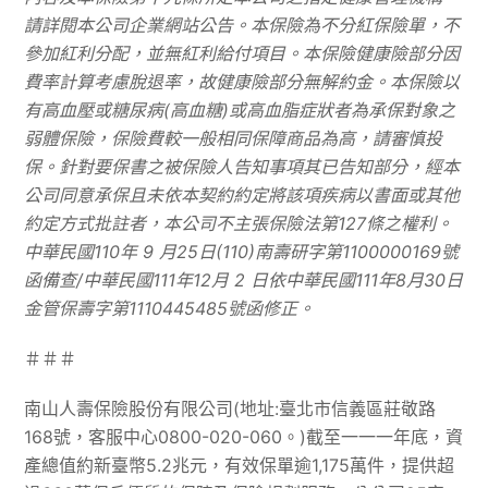
請詳閱本公司企業網站公告。本保險為不分紅保險單，不
參加紅利分配，並無紅利給付項目。本保險健康險部分因
費率計算考慮脫退率，故健康險部分無解約金。本保險以
有高血壓或糖尿病
(
高血糖
)
或高血脂症狀者為承保對象之
弱體保險，保險費較一般相同保障商品為高，請審慎投
保。針對要保書之被保險人告知事項其已告知部分，經本
公司同意承保且未依本契約約定將該項疾病以書面或其他
約定方式批註者，本公司不主張保險法第
127
條之權利。
中華民國
110
年
9
月
25
日
(110)
南壽研字第
1100000169
號
函備查
/
中華民國
111
年
12
月
2
日依中華民國
111
年
8
月
30
日
金管保壽字第
1110445485
號函修正。
＃＃＃
南山人壽保險股份有限公司(地址:臺北市信義區莊敬路
168號，客服中心0800-020-060。)截至一一一年底，資
產總值約新臺幣5.2兆元，有效保單逾1,175萬件，提供超