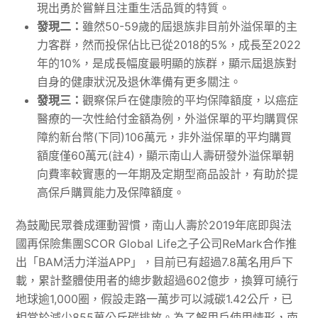
現出勇於嘗鮮且注重生活品質的特質。
發現二：
雖然50-59歲的屆退族非目前外溢保單的主
力客群，然而投保佔比已從2018的5%，成長至2022
年的10%，是成長幅度最明顯的族群，顯示屆退族對
自身的健康狀況及退休準備有更多關注。
發現三：
觀察保戶在健康險的平均保障額度，以癌症
醫療的一次性給付金額為例，外溢保單的平均購買保
障約新台幣(下同)106萬元，非外溢保單的平均購買
額度僅60萬元(註4)，顯示南山人壽研發外溢保單朝
向費率較實惠的一年期及定期型商品設計，有助於提
高保戶購買能力及保障額度。
為鼓勵民眾養成運動習慣，南山人壽於2019年底即與法
國再保險集團SCOR Global Life之子公司ReMark合作推
出「BAM活力洋溢APP」，目前已有超過7.8萬名用戶下
載，累計整體使用者的總步數超過602億步，換算可繞行
地球逾1,000圈，假設走路一萬步可以減碳1.42公斤，已
相當於減少855萬公斤碳排放。為了解用戶使用情形，南