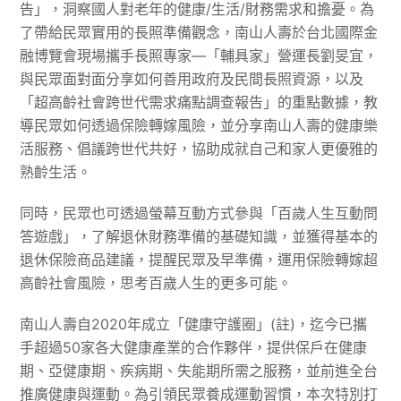
告」，洞察國人對老年的健康/生活/財務需求和擔憂。為
了帶給民眾實用的長照準備觀念，南山人壽於台北國際金
融博覽會現場攜手長照專家—「輔具家」營運長劉旻宜，
與民眾面對面分享如何善用政府及民間長照資源，以及
「超高齡社會跨世代需求痛點調查報告」的重點數據，教
導民眾如何透過保險轉嫁風險，並分享南山人壽的健康樂
活服務、倡議跨世代共好，協助成就自己和家人更優雅的
熟齡生活。
同時，民眾也可透過螢幕互動方式參與「百歲人生互動問
答遊戲」，了解退休財務準備的基礎知識，並獲得基本的
退休保險商品建議，提醒民眾及早準備，運用保險轉嫁超
高齡社會風險，思考百歲人生的更多可能。
南山人壽自2020年成立「健康守護圈」(註)，迄今已攜
手超過50家各大健康產業的合作夥伴，提供保戶在健康
期、亞健康期、疾病期、失能期所需之服務，並前進全台
推廣健康與運動。為引領民眾養成運動習慣，本次特別打