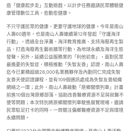
造「健康起步走」互動遊戲，以計步任務邀請民眾體驗健
康管理數位工具，愈動愈健康。
不只守護民眾的健康，更要守護地球的健康。今年是南山
人壽60週年，也是南山人壽連續第12年發起「守護海洋
行動」，透過全台淨灘、海洋教育推廣、支持海廢再生製
品、打造海廢再生藝術牆等行動，為地球永續及海洋生態
發聲。另外，延續公益服務業的「利他初衷」，面對民眾
最擔憂的失智症，積極推動「失智友善」認證，南山人壽
迄今已累積超過28,000名業務夥伴及內勤同仁完成失智
友善天使認證課程，並有109個通訊處成為失智友善組織
網絡之一環；此外，南山人壽啟動「原鄉關懷列車」計畫
前進10個台灣原鄉部落，協助改善醫療資源不足與就醫不
便等問題；本次特別將原鄉關懷列車駛進展覽現場，邀請
民眾駐足打卡的同時，一齊關注偏鄉醫療資源不足與環境
永續問題。