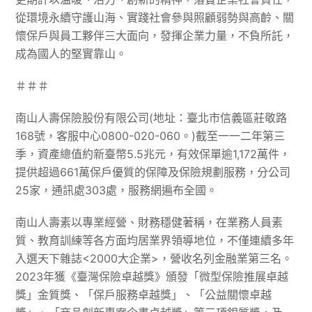
從環境永續守護山海、實踐社會參與照顧弱勢與高齡、關
懷保戶與員工夥伴三大面向，發揮企業力量，不負所託，
成為國人的堅實靠山。
＃＃＃
南山人壽保險股份有限公司(地址：臺北市信義區莊敬路
168號，客服中心0800-020-060。)截至一一二年第三
季，資產總值約新臺幣5.5兆元，有效保單逾1,172萬件，
提供超過661萬保戶優質的保障及保險規劃服務，分公司
25家，通訊處303處，服務網遍布全國。
南山人壽素以專業經營、財務穩健著稱，在業務人員素
質、教育訓練等各方面均居業界領導地位，不僅連續多年
入選天下雜誌<2000大企業>，營收名列金融業第三名。
2023年獲《臺灣保險卓越獎》頒發「微型保險推展卓越
獎」金質獎、「保戶服務卓越獎」、「公益關懷卓越