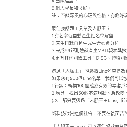
4.團隊建設。
5.個人成長和發展。
註：不談深奧的心理與性格，有趣好
最佳找話題工具業務人脈王？
1.有名字就自動產生姓名學解盤
2.有生日就自動生成生命靈數分析
3.完成66題測驗就產生MBTI報表與
4.更有其他測驗工具：DISC、轉職
透過「人脈王」 輕鬆將Line名單轉
如果您有500個Line名單，我們可以
1.行銷：轉換100個成為有效的準客戶
2.增員：找出50個不滿現狀、想改
(以上都只要透過「人脈王＋Line」即
新科技改變這個社會，不要在後面苦
「人脈王＋Line」可以讓您輕鬆做業