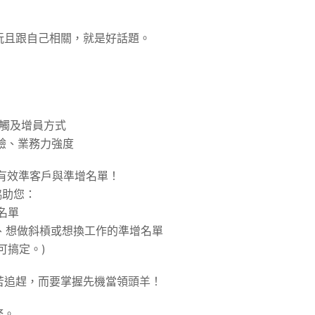
玩且跟自己相關，就是好話題。
接觸及增員方式
測驗、業務力強度
為有效準客戶與準增名單！
協助您：
名單
變、想做斜槓或想換工作的準增名單
可搞定。)
苦追趕，而要掌握先機當領頭羊！
務。