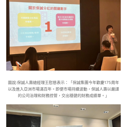
圖說:保誠人壽總經理王慰慈表示：「保誠集團今年歡慶175周年
以及進入亞洲市場滿百年。即便市場持續波動，保誠人壽以嚴謹
的公司治理和財務控管，交出穩健的財務成績單。」