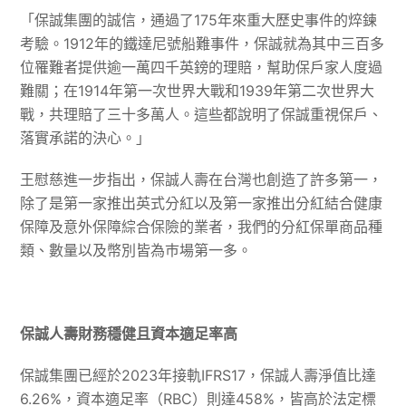
「保誠集團的誠信，通過了175年來重大歷史事件的焠鍊
考驗。1912年的鐵達尼號船難事件，保誠就為其中三百多
位罹難者提供逾一萬四千英鎊的理賠，幫助保戶家人度過
難關；在1914年第一次世界大戰和1939年第二次世界大
戰，共理賠了三十多萬人。這些都說明了保誠重視保戶、
落實承諾的決心。」
王慰慈進一步指出，保誠人壽在台灣也創造了許多第一，
除了是第一家推出英式分紅以及第一家推出分紅結合健康
保障及意外保障綜合保險的業者，我們的分紅保單商品種
類、數量以及幣別皆為巿場第一多。
保誠人壽財務穩健且資本適足率高
保誠集團已經於2023年接軌IFRS17，保誠人壽淨值比達
6.26%，資本適足率（RBC）則達458%，皆高於法定標