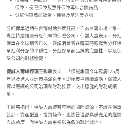
市場唯一持續銷售，率先同業推出分紅結合特定疾病
保障、長照保障及意外保障等綜合險商品
分紅保單商品數量、種類及幣別業界第一
分紅保單近期在台灣討論熱度升高。作為台灣市場上唯一
專注持續推廣分紅保單的保險公司，保誠人壽表示，分紅
保單在全球銷售已久，建議消費者在購買時應聚焦分紅保
單紅利分配的平穩性、分紅保單商品線的完整性、以及保
險公司的財務穩健。
保誠人壽總經理王慰慈
表示：「保誠集團今年歡慶175周
年以及進入亞洲市場滿百年。即便市場持續波動，保誠人
壽以嚴謹的公司治理和財務控管，交出穩健的財務成績
單。」
王慰慈指出，保誠人壽擁有集團的國際資源，不論在保單
設計、資產配置、投資操作、風險管理都具備充足的經驗
與成熟度，而保誠人壽更引以為傲的就是誠信。