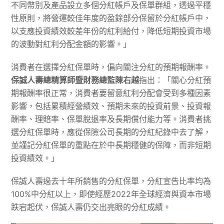
不同幣別及產品設立多個分紅帳戶及保單群組，透過平穩
性原則，將營運較佳年度的盈餘部分保留於分紅帳戶中，
以支應投資績效較差年份的紅利給付，降低短期投資市場
的波動對紅利分配金額的影響。」
消費者在選擇分紅保單時，偏向關注分紅的預期報酬率。
保誠人壽總精算師暨財務總監陳右越
指出：「關心分紅預
期報酬率很正常，消費者要留意紅利分配會受到多種因素
影響，包括累積經營績效、預期未來的投資前景、投資報
酬率、理賠率、保單脫退率及長期償付能力等。消費者挑
選分紅保單時，應從保險公司長期的分紅紀錄中去了解，
並謹記分紅保單的重點在於中長期穩健的保障，而非短期
投資績效。」
保誠人壽過去十年所銷售的分紅保單，分紅宣告比率均為
100%中分紅以上，即使經歷2022年全球經濟與資本市場
跌宕起伏，保誠人壽仍交出亮眼的分紅成績。