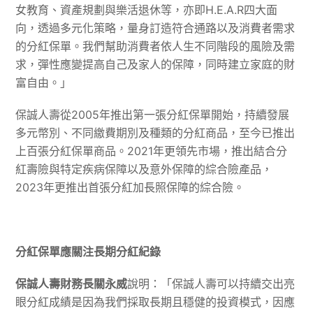
女教育、資產規劃與樂活退休等，亦即H.E.A.R四大面
向，透過多元化策略，量身訂造符合通路以及消費者需求
的分紅保單。我們幫助消費者依人生不同階段的風險及需
求，彈性應變提高自己及家人的保障，同時建立家庭的財
富自由。」
保誠人壽從2005年推出第一張分紅保單開始，持續發展
多元幣別、不同繳費期別及種類的分紅商品，至今已推出
上百張分紅保單商品。2021年更領先市場，推出結合分
紅壽險與特定疾病保障以及意外保障的綜合險產品，
2023年更推出首張分紅加長照保障的綜合險。
分紅保單應關注長期分紅紀錄
保誠人壽財務長關永威
說明：「保誠人壽可以持續交出亮
眼分紅成績是因為我們採取長期且穩健的投資模式，因應