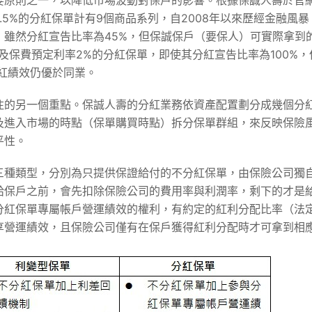
原則之一，以降低市場波動對保戶的影響。根據保誠人壽於官網上
.5%的分紅保單計有9個商品系列，自2008年以來歷經金融風
雖然分紅宣告比率為45%，但保誠保戶（要保人）可實際拿到的
及保費預定利率2%的分紅保單，即使其分紅宣告比率為100%
紅績效仍優於同業。
注的另一個重點。保誠人壽的分紅業務依資產配置劃分成幾個分
及進入市場的時點（保單購買時點）拆分保單群組，來反映保險
平性。
三種類型，分別為只提供保證給付的不分紅保單，由保險公司獨
給保戶之前，會先扣除保險公司的費用率與利潤率，剩下的才是
分紅保單專屬帳戶營運績效的權利，有約定的紅利分配比率（法
分享營運績效，且保險公司僅有在保戶獲得紅利分配時才可拿到相