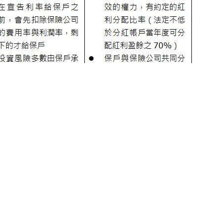
帳戶的適足性及紅利分配的平穩性後，保誠人壽2022年的分
100%中分紅以上的佳績，除了台外幣分紅保單，保誠人壽更
應消費者在壽險保障之餘，期望強化健康或意外保障的需求，以
酬率估算公式：保費預定利率+分紅宣告比率x（中分紅預期報酬
中分紅預期報酬率為3%，雖然分紅宣告比率為100%，但因為