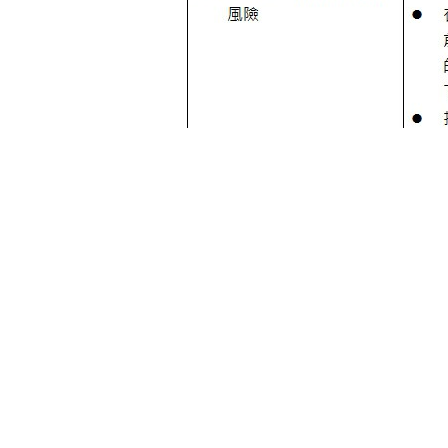
面對金融市場的劇烈震盪，在評估專屬
到過去十年所銷售的分紅商品連續寫下
同特定疾病保障的綜合險產品，以因
幸福的承諾。
註1：保戶（要保人）分紅實際可得報
比例。例如：若保費預定利率為2%，