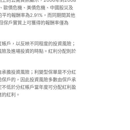
的公開資訊顯示，2006年到2008
暴、歐債危機、美債危機、中國股災及
平均報酬率為2.91%，而同期間其他
，但保戶實質上可獲得的報酬率僅為
紅帳戶，以反映不同程度的投資風險；
風險及進場投資的時點。紅利分配則於
自承擔投資風險；利變型保單是不分紅
給保戶的，因此投資風險多數由保戶承
定不低於分紅帳戶當年度可分配紅利盈
應的紅利。