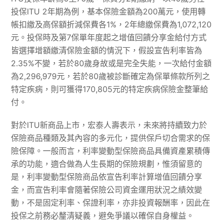
投保ITU 2年期為例，基本保險金額為200萬元，使用轉
帳扣繳及高保額折減保費各1%，2年總繳保費為1,072,120
元。投保時及第7保單年度起之增值回饋分享金給付方式
皆選擇增額繳清保險金額的情況下，假設宣告利率皆為
2.35%不變，若於80歲身故或是完全失能，一次給付金額
為2,296,979元，若於80歲被診斷確定為保單條款所列之
特定疾病，則可獲得170,805元的特定疾病保險金整筆給
付。
對於ITU新商品上市，宏泰人壽表示，未來將持續致力於
保險商品種類及其內容的多元化，提供保戶切合需求的保
險保障。一般而言，利率變動型保險商品具備資產累積傳
承的功能，適合做為人生長期的保險規劃，惟須留意的
是，利率變動型保險商品依宣告利率計算增值回饋分享
金，而宣告利率會隨著保險公司資金運用狀況之績效變
動，不是固定利率、保證利率，亦非投資報酬率，因此在
投保之前務必釐清疑義，避免爭議以確保自身權益。