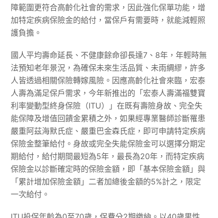
障範圍更符合高齡化社會的需求，因此強化保單功能，增
加特定疾病保險金的給付，當保戶有需要時，就能減輕照
護負擔。
國人平均壽命延長、不健康餘命卻長達7、8年，年輕時無
法預知老年景況，為確保未來生活品質、未雨綢繆，許多
人皆透過相關保險轉嫁風險。因應高齡化社會來臨，宏泰
人壽為滿足保戶需求，今年新推出的「宏泰人壽滿福雙寶
利率變動型終身保險（ITU）」在既有壽險身故、完全失
能保障及增值回饋金累積之外，如果經專業醫師診斷罹患
嚴重阿茲海默氏症、嚴重巴金森氏症，即可申請特定疾病
保險金整筆給付。身故或完全失能保險金可以選擇分期定
期給付，給付期間最短為5年，最長為20年，而特定疾病
保險金以診斷確定時的保險金額，即「基本保險金額」與
「累計增加保險金額」二者加總後金額的5%計之，限定
一次給付。
ITU投保年齡為0至70歲，保費分2期繳納。以40歲男性