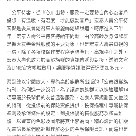
「公平待客，從『心』出發，服務一定要發自內心為客戶
設想，有溫暖、有溫度，才能感動客戶」宏泰人壽公平待
客促進委員會副召集人蔡麗絲副總說道。時序進入下半
年，宏泰人壽公平待客持續不間斷，由於高齡及身障族群
是擴大友善金融服務的主要對象，也是宏泰人壽最重視的
一環，除了各項核保作業程序更標準化、高規格化之外，
宏泰人壽也致力於高齡族群的資訊傳遞與對接，透過文宣
及LINE官方帳號啟用，讓服務資訊取得管道更加多元。
蔡副總以字體放大、專為高齡族群所出版的「宏泰銀髮族
特刊」為例進一步說明。為了讓高齡族群可以快速理解14
項專屬於長輩們的友善溫馨服務，宏泰人壽規劃圖文並茂
的特刊，從投保前的保險資訊提供，投保過程中專屬核保
準則及承保條件的設定，到投保後的售後服務及權益維
護，以豐富的色彩及圖示將其化繁為簡，精心設計的排版
配置讓長輩們能輕鬆理解必要的金融保險資訊，而這也是