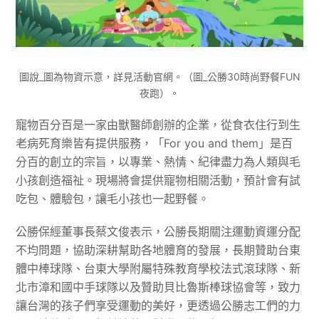
圖說_圖為物資示意，詳見活動官網。（圖_公勝30時尚野餐FUN
夜跑）。
寵物百分百是一家由獸醫師創辦的企業，從食衣住行到生
老病死育樂皆有提供服務，「For you and them」是百
分百的創立的宗旨，以專業、熱情、紀律盡力為人類與毛
小孩創造福祉。現場將會提供寵物相關活動，預計會有試
吃包、體驗包，讓毛小孩也一起野餐。
公勝保經董事長蔡文俊表示，公勝長期關注運動資運分配
不均問題，協助深耕幫助各地體育的發展，長期贊助台東
體中棒球隊、台東大學附屬特殊教育學校法式滾球隊、新
北市漳和國中手球隊以及贊助貝比魯斯棒球協會等，致力
讓台灣的孩子們享受運動的美好，更透過公勝志工們的力