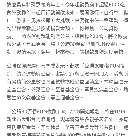
這麼具有特殊意義的年度，今年起動員旗下超過5000名
內外勤夥伴一起用行動開啟未來，展開健行、自行車、爬
山、游泳、馬拉松等五大挑戰，只要從事任一種運動，運
動里程數就能兌換成捐款金額，「你運動，公司幫你
捐」，透過運動就能夠做公益，總目標200萬，將全數捐
做公益，年底更有一場「公勝30時尚野餐FUN夜跑」活
動，邀請民眾、保戶一起來參加，讓捐款累積速度更快。
公勝保經總經理蔡聖威表示，此次「公勝30野餐FUN夜
跑」結合運動與公益，邀請保戶與民眾一同加入，活動所
有累積的公里數也將全數轉換成公益回饋金，捐助至唐氏
症基金會、芥菜種會、至善基金會、罕見疾病基金會、熱
愛生命文教基金會、等五個基金會。
「公勝30野餐FUN夜跑」於07/29開始報名，將在11/19
新北市大都會河濱開跑，現場將有許多親子表演外，亦有
唐氏症基金會、芥菜種會、至善基金會等等公益攤位，跑
者能夠直接將路跑晶片(押金100元)捐給現場攤位，以行