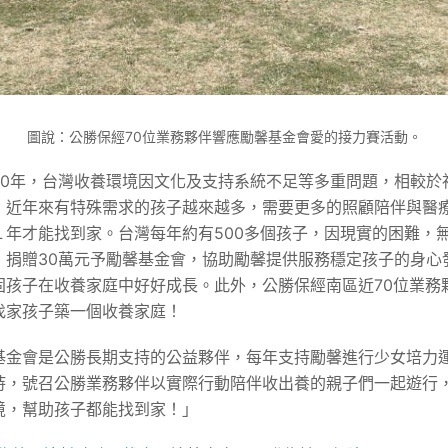
圖說：公勝保經70位業務夥伴響應勵馨基金會愛的接力賽活動。
20年，台灣收養環境因文化及支持系統不足等多重問題，相較於
，近年來有特殊需求的孩子越來越多，需要更多的照顧陪伴與醫
１年才能找到家。台灣每年約有500多個孩子，因現實的困難，
，捐贈30萬元予勵馨基金會，協助勵馨提供服務穩定孩子的身心
孩子在收養家庭中好好成長。此外，公勝保經南區近70位業務夥伴
助找家孩子築一個收養家庭！
基金會是公勝長期支持的公益夥伴，每年支持勵馨進行少女培力
持，號召公勝業務夥伴以實際行動陪伴收出養的親子們一起遊行
境，幫助孩子都能找到家！」