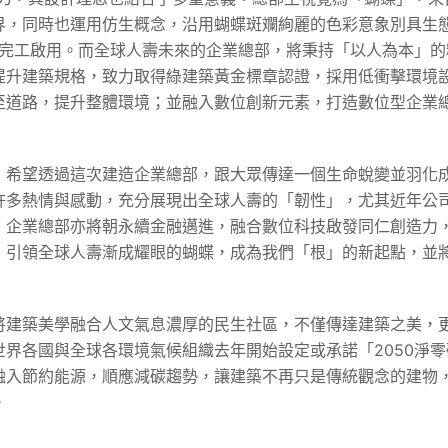
界，同時也運用仿生概念，沿用蝴蝶斑斕絢麗的色彩意象別具生
年完工啟用。而全球人壽未來的企業總部，將秉持「以人為本」
，提升建築規格，致力取得綠建築黃金標章認證，採用低衝擊環境
至道路，提升整體環境；並融入數位創新元素，打造數位型企業
，希望透過這次建造企業總部，跟大眾傳達一個生命蛻變並羽化
許多熱情與感動，充分展現出全球人壽的「韌性」，尤其近年公
軸，企業總部亦將朝永續金融邁進，融合數位科技啟發同仁創造力
，引領全球人壽漸成耀眼的蝴蝶，成為我們「根」的新起點，並
將建築美學融合人文氣息濃厚的民生社區，不僅傳達建築之美，
世界各國與全球各環境氣候組織去年開始設定或承諾「2050淨
融入節約能源，順應減碳趨勢，讓建築不再只是傳統觀念的建物
。