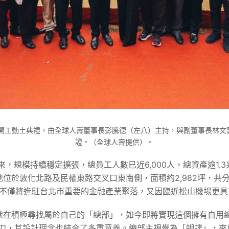
行開工動土典禮，由全球人壽董事長彭騰德（左八）主持，與副董事長林
證。（全球人壽提供）。
來，規模持續穩定擴張，總員工人數已近6,000人，總資產逾1
位於敦化北路及民權東路交叉口東南側，面積約2,982坪，共
，不僅將進駐台北市重要的金融產業聚落，又因臨近松山機場更
就在積極尋找屬於自己的「總部」，如今即將實現這個擁有自用
onti操刀，其設計理念也結合了多重意義。總部主視覺為「蝴蝶」