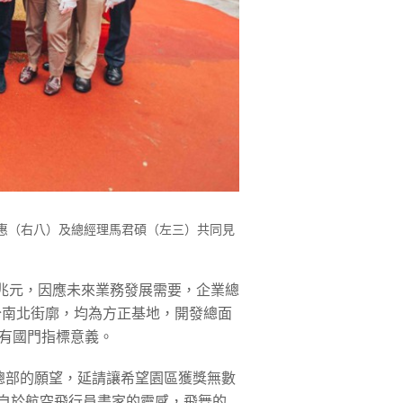
文惠（右八）及總經理馬君碩（左三）共同見
.3兆元，因應未來業務發展需要，企業總
分南北街廓，均為方正基地，開發總面
具有國門指標意義。
總部的願望，延請讓希望園區獲獎無數
，來自於航空飛行員畫家的靈感，飛舞的