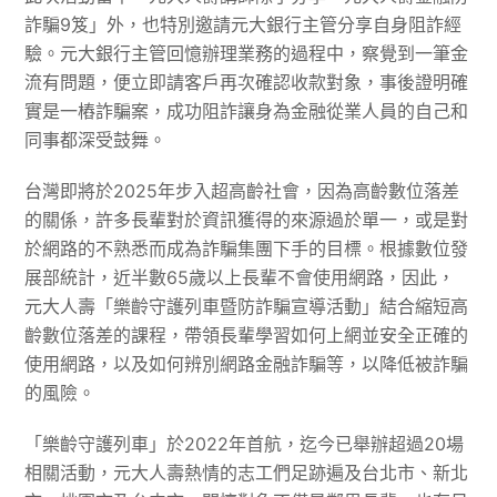
詐騙9笈」外，也特別邀請元大銀行主管分享自身阻詐經
驗。元大銀行主管回憶辦理業務的過程中，察覺到一筆金
流有問題，便立即請客戶再次確認收款對象，事後證明確
實是一樁詐騙案，成功阻詐讓身為金融從業人員的自己和
同事都深受鼓舞。
台灣即將於2025年步入超高齡社會，因為高齡數位落差
的關係，許多長輩對於資訊獲得的來源過於單一，或是對
於網路的不熟悉而成為詐騙集團下手的目標。根據數位發
展部統計，近半數65歲以上長輩不會使用網路，因此，
元大人壽「樂齡守護列車暨防詐騙宣導活動」結合縮短高
齡數位落差的課程，帶領長輩學習如何上網並安全正確的
使用網路，以及如何辨別網路金融詐騙等，以降低被詐騙
的風險。
「樂齡守護列車」於2022年首航，迄今已舉辦超過20場
相關活動，元大人壽熱情的志工們足跡遍及台北市、新北