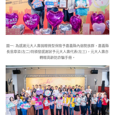
圖一: 為感謝元大人壽捐贈微型保險予嘉義縣內弱勢族群，嘉義縣
長翁章梁(左二)特頒發感謝狀予元大人壽代表(左三)，元大人壽亦
轉贈高齡防詐騙手冊。