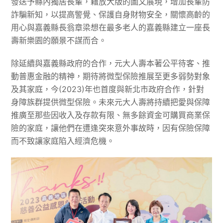
發送予縣內獨居長輩，藉放大版的圖文展現，增加長輩防
詐騙新知，以提高警覺、保護自身財物安全，關懷高齡的
用心與嘉義縣長翁章梁想在最多老人的嘉義縣建立一座長
壽新樂園的願景不謀而合。
除延續與嘉義縣政府的合作，元大人壽本著公平待客、推
動普惠金融的精神，期待將微型保險推展至更多弱勢對象
及其家庭，今(2023)年也首度與新北市政府合作，針對
身障族群提供微型保險。未來元大人壽將持續把愛與保障
推廣至那些因收入及存款有限、無多餘資金可購買商業保
險的家庭，讓他們在遭逢突來意外事故時，因有保險保障
而不致讓家庭陷入經濟危機。