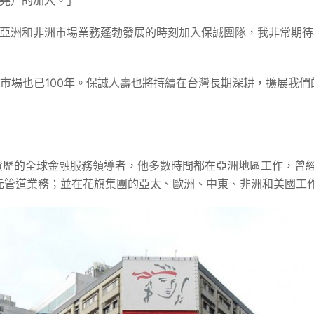
華康堯）的加入。」
榮幸能在亞洲和非洲市場業務蓬勃發展的時刻加入保誠團隊，我非常
洲市場也已100年。保誠人壽也將持續在台灣長期深耕，擴展我
多年豐富資歷的全球金融服務領導者，他多數時間都在亞洲地區工作，
元管道業務；並在花旗集團的亞太、歐洲、中東、非洲和美國工