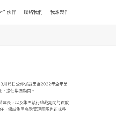
合作伙伴
聯絡我們
我想製作
年3月15日公佈保誠集團2022年全年業
日卸任，擔任集團顧問。
財務長暨營運長，以及集團執行總裁期間的貢獻
的上任，保誠集團高階管理團隊也正式移