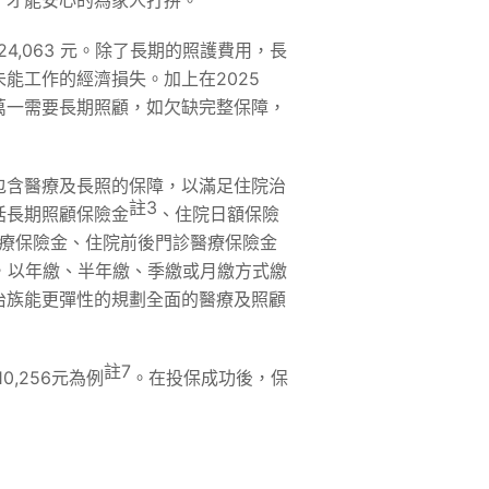
，才能安心的為家人打拼。
4,063 元。除了長期的照護費用，長
能工作的經濟損失。加上在2025
萬一需要長期照顧，如欠缺完整保障，
包含醫療及長照的保障，以滿足住院治
註
3
括長期照顧保險金
、住院日額保險
療保險金、住院前後門診醫療保險金
期，以年繳、半年繳、季繳或月繳方式繳
治族能更彈性的規劃全面的醫療及照顧
註
7
0,256元為例
。在投保成功後，保