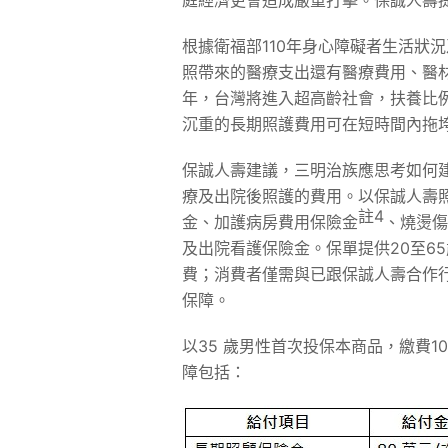
庭經濟更會造成嚴重打擊。保誠人壽
根據衛福部110年身心障礙者生活狀
照帶來的醫療支出還有醫療費用、醫材
年，台灣將進入超高齡社會，扶養比
沉重的長期照護費用可在短時間內拖
保誠人壽建議，三明治族應思考如何
療及出院後照護的費用。以保誠人壽
註
4
金、加護病房費用保險金
、燒燙傷
及出院看護保險金。保單提供20至6
費；消費者僅需與已跟保誠人壽合作
保障。
以35 歲男性首次投保本商品，繳費10 
障包括：