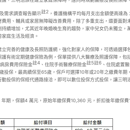
提醒，三明治族在建立家庭保障時，應同時規劃醫療及長照保障
註
2
況及需求調查報告顯示
，養護機構平均每月支出金額便高達為 2
費用、輔具或家居無障礙改善費用，除了多重支出，還要面對未
例持續增加，尤其近年晚婚晚生育的趨勢，家中兒女仍未獨立，
垮家庭生活及經濟。
建立完善的健康及長照防護網，強化對家人的保障，可透過選擇
照護有術定期健康保險為例，保單提供八大醫療及照護保障，包
註
4
註
5
註
6
病房費用保險金
、住院手術醫療保險金
、住院處置醫
5歲投保，最高續保至65歲，保戶可選擇10年或20年之繳費年
行動投保的保經代通路接洽，即可以數位投保方式投保，讓三明
年期，保額4 萬元，原始年繳保費10,360 元，折扣後年繳保費1