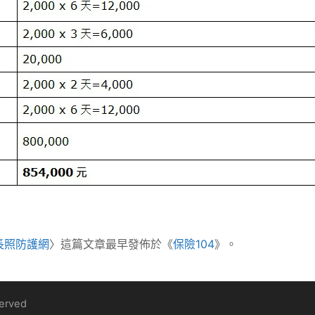
長照防護網
〉這篇文章最早發佈於《
保險104
》。
served