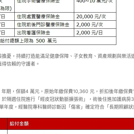
擔憂，持續打造能滿足健康保障、子女教育、資產規劃與樂活退休等
值得信賴的守護者。
年期，保額4 萬元，原始年繳保費10,360 元，折扣後年繳保費1
，於隔週住院進行「經皮冠狀動脈擴張術」，術後住進加護病房3
保單年度，經醫院專科醫師診斷因「傷害」確定符合「長期照顧狀