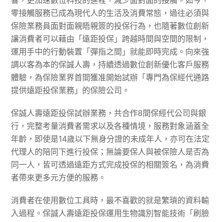
響，更加速數位科技的進程，減少面對面的接觸。如今，
零接觸服務已成為現代人的生活及消費常態，過往必須與
保險業務員面對面親晤親簽的投保行為，也隨著數位創新
讓消費者可以藉由「遠距投保」跨越時間與空間的限制，
運用手中的行動裝置「彈指之間」就能即時完成。向來強
調以客為本的保誠人壽，持續透過數位創新優化客戶服務
體驗，為保險業界首間獲准開始試辦「專門為保經代通路
提供遠距投保業務」的保險公司。
保誠人壽遠距投保試辦業務，共合作8間保經代公司與銀
行，完整考量消費者需求以及各種情境，服務對象涵蓋全
年齡，即使是14歲以下無身分證的未成年人，亦可在法定
代理人的陪同下進行投保；無論要保人與被保險人是否為
同一人，皆可透過遠距方式完成投保的相關簽名，為消費
者帶來更多元方便的服務。
消費者在使用數位工具時，最不喜歡的就是繁瑣的資料輸
入過程。保誠人壽遠距投保運用生物識別智能技術「刷臉