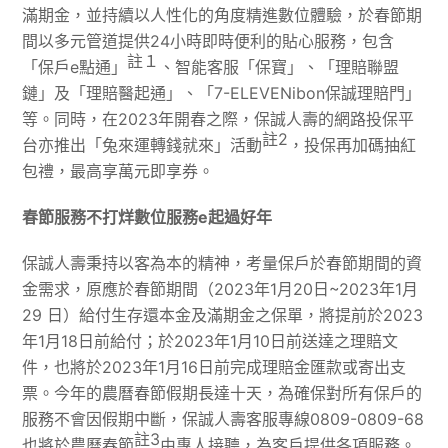
滿期金，並持續以人性化的角度精進數位體驗，於春節期
間以多元管道提供24小時即時便利的貼心服務，包含
註１
「保戶e點通」
、智能客服「保寶」、「理賠聯盟
鏈」及「理賠醫起通」、「7-ELEVENibon保誠理賠門」
等。同時，在2023年開春之際，保誠人壽的網路投保平
註
2
台亦推出「兔來運轉錢就來」活動
，投保再加碼抽紅
包禮，最高享萬元即享券。
春節服務不打烊數位服務
e
起過好年
保誠人壽秉持以客為本的精神，考量保戶於春節期間的資
金需求，原應於春節期間（2023年1月20日~2023年1月
29 日）給付生存還本金及滿期金之保單，將提前於2023
年1月18日前給付；於2023年1月10日前送達之理賠文
件，也將於2023年1月16日前完成理賠金匯款或寄出支
票。今年的農曆春節假期長達十天，為確保對所有保戶的
服務不會因假期中斷，保誠人壽客服專線0809-0809-68
註
3
也將於農曆春節
由專人接聽，為客戶提供各項服務。