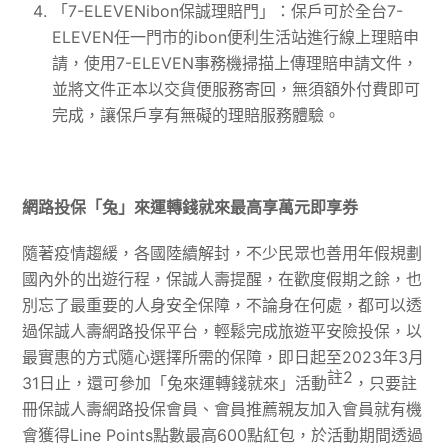
「7-ELEVENibon保誠理賠門」：保戶可於全台7-
ELEVEN任一門市的ibon便利生活站進行線上理賠申
請，使用7-ELEVEN事務機掃描上傳理賠申請文件，
並將文件正本以交貨便服務寄回，無須額外付費即可
完成，讓保戶享有無礙的理賠服務體驗。
網路投保
「
兔
」
來運轉錢就來最高享萬元即享券
隨著疫情趨緩，各國陸續解封，不少民眾也善用年假規劃
國內外的出遊行程，保誠人壽提醒，在歡度假期之餘，也
別忘了最重要的人身安全保障，不論身在何處，都可以透
過保誠人壽網路投保平台，輕鬆完成旅遊平安險投保，以
最實惠的方式隨心選擇所需的保障，即日起至2023年3月
註
2
31日止，還可參加「兔來運轉錢就來」活動
，只要註
冊保誠人壽網路投保會員、會員推薦親友加入會員就有機
會獲得Line Points點數最高600點紅包，於活動期間透過