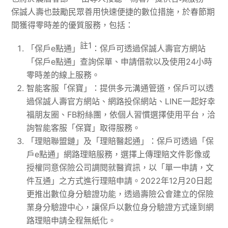
保誠人壽也鼓勵民眾善用快速便捷的數位措施，於春節期
間獲得零時差的優質服務，包括：
註
1
「保戶e點通」
：保戶可透過保誠人壽官方網站
「保戶e點通」查詢保單、申請借款以及使用24小時
零時差的線上服務。
智能客服「保寶」：提供多元溝通管道，保戶可以透
過保誠人壽官方網站、網路投保網站、LINE一起好幸
福朋友圈、FB粉絲團，依個人習慣選擇使用平台，洽
詢智能客服「保寶」取得服務。
「理賠聯盟鏈」及「理賠醫起通」：保戶可透過「保
戶e點通」網路理賠服務，選擇上傳理賠文件影像或
授權同意保險公司調閱就醫資訊，以「單一申請，文
件互通」之方式進行理賠申請。2022年12月20日起
更推出數位身分驗證功能，透過壽險公會建立的保險
業身分驗證中心，讓保戶以數位身分驗證方式達到網
路理賠申請全程無紙化。