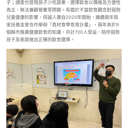
子；調查也發現孩子少吃蔬果、選擇飲食以價格及方便性
為主、無法兼顧營養等問題。有鑑於不當飲食觀念對弱勢
兒童健康的影響，保誠人壽自2020年開始，連續兩年與
家扶基金會合作舉辦「真材食學食育計畫」，兩年來於9
個縣市推廣健康飲食的知識，共計700人受益，陪伴弱勢
孩子及家庭做出正確的飲食選擇。