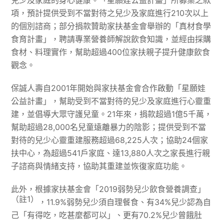
兒少及家庭的身心健康。「星願娃公益計畫」所募集之款
項，預計提供受到不當對待之兒少及家庭進行210次以上
的個別諮商；部分捐款贊助家扶基金會舉辦的「真材食學
食育計畫」，聘請專業營養師解說飲食知識，並經由採購
食材、料理實作，幫助超過400位家扶親子提升健康飲食
觀念。
保誠人壽自2001年開始與家扶基金會合作啟動「星願娃
公益計畫」，幫助受到不當對待的兒少及家庭進行心靈重
建，並倡導大眾守護兒童。21年來，捐款超過1億5千萬，
幫助超過28,000名兒童遠離暴力的陰影；提供受到不當
對待的兒少心靈重建服務超過68,225人次；協助24個家
扶中心，為超過541戶家庭、達13,880人次之家長進行親
子諮商與情緒支持，協助其重建並恢復家庭功能。
此外，根據家扶基金會「2019弱勢兒少飲食營養調查」
（註
1
）
，11.9%弱勢兒少須自理餐食、有34%兒少認為自
己「有得吃，吃甚麼都可以」、更有70.2%兒少曾餓肚