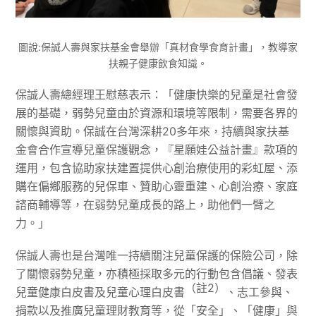
圖說:保誠人壽與家扶基金會舉辦「真材食學食育計畫」，教導家
扶親子健康飲食知識。
保誠人壽總經理王慰慈表示：「健康快樂的兒童是社會發
展的基礎，弱勢兒童由於資源和環境等限制，需要各界的
關懷與資助。保誠在台灣深耕20多年來，持續與家扶基
金會合作宣導兒童保護觀念，『星願娃公益計畫』款項的
運用，包含協助家扶建置提供心創治療使用的彩虹屋、添
購在偏鄉服務的兒保車、贊助心靈重建、心創治療、家庭
諮商輔導等，在弱勢兒童成長的路上，助他們一臂之
力。」
保誠人壽也是台灣唯一持續關注兒童保護的保險公司，除
了關懷弱勢兒童，亦積極採取多元的行動包含倡議、發表
（註
2
）
兒童健康白皮書及兒童心理白皮書
、志工參與、
捐款以及推廣兒童理財教育等，從「安全」、「健康」與