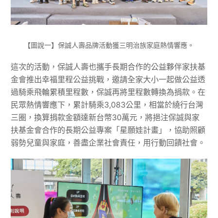
【圖說一】保誠人壽品牌活動獲三明治族家庭熱情響應。
這次的活動，保誠人壽也攜手長期合作的公益夥伴家扶基
金會推出幸福里程公益挑戰，邀請全家大小一起做公益透
過騎乘飛輪累積里程數，保誠再將里程數轉換為捐款。在
民眾熱情響應下，累計騎乘3,083公里，相當於繞行台灣
三圈，換算捐款金額達新台幣30萬元，將挹注保誠與家
扶基金會合作的長期公益專案「星願娃計畫」，協助照顧
弱勢兒童與家庭，善盡企業社會責任，用行動回饋社會。