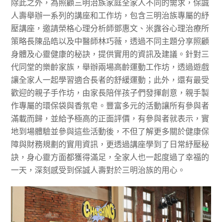
除此之外，為照顧三明治族家庭全家人不同的需求，保誠
人壽舉辦一系列的講座和工作坊，包含三明治族專屬的紓
壓講座，邀請榮格心理分析師鄧惠文、米露谷心理治療所
策略長陳品皓以及中醫師林巧薇，透過不同主題分享照顧
身體及心靈健康的秘訣，提供實用的資訊及建議。針對三
代同堂的樂齡家族，舉辦兩場高齡運動工作坊，透過遊戲
讓全家人一起學習適合長者的舒緩運動；此外，還有最受
歡迎的親子手作坊，由家長陪伴孩子們發揮創意，親手製
作專屬的環保袋與香氛皂。豐富多元的活動讓所有參與者
滿載而歸，並給予極高的正面評價，有參與者就表示，實
地到場體驗並參與這些活動後，不但了解更多關於健康保
障與財務規劃的實用資訊，更透過講座學到了日常紓壓秘
訣，身心靈方面都獲得滿足，全家人也一起度過了幸福的
一天，深刻感受到保誠人壽對於三明治族的用心。