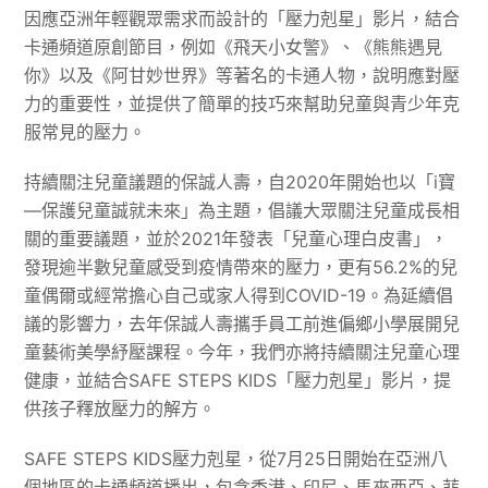
因應亞洲年輕觀眾需求而設計的「壓力剋星」影片，結合
卡通頻道原創節目，例如《飛天小女警》、《熊熊遇見
你》以及《阿甘妙世界》等著名的卡通人物，說明應對壓
力的重要性，並提供了簡單的技巧來幫助兒童與青少年克
服常見的壓力。
持續關注兒童議題的保誠人壽，自2020年開始也以「i寶
—保護兒童誠就未來」為主題，倡議大眾關注兒童成長相
關的重要議題，並於2021年發表「兒童心理白皮書」，
發現逾半數兒童感受到疫情帶來的壓力，更有56.2%的兒
童偶爾或經常擔心自己或家人得到COVID-19。為延續倡
議的影響力，去年保誠人壽攜手員工前進偏鄉小學展開兒
童藝術美學紓壓課程。今年，我們亦將持續關注兒童心理
健康，並結合SAFE STEPS KIDS「壓力剋星」影片，提
供孩子釋放壓力的解方。
SAFE STEPS KIDS壓力剋星，從7月25日開始在亞洲八
個地區的卡通頻道播出，包含香港、印尼、馬來西亞、菲