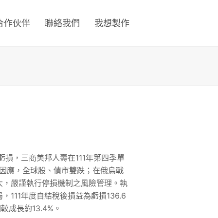
合作伙伴
聯絡我們
我想製作
損，三商美邦人壽在111年第四季單
升息因應，全球股、債市雙跌；在俄烏戰
大，嚴謹執行停損機制之風險管理。執
11年度自結稅後損益為虧損136.6
成長約13.4%。