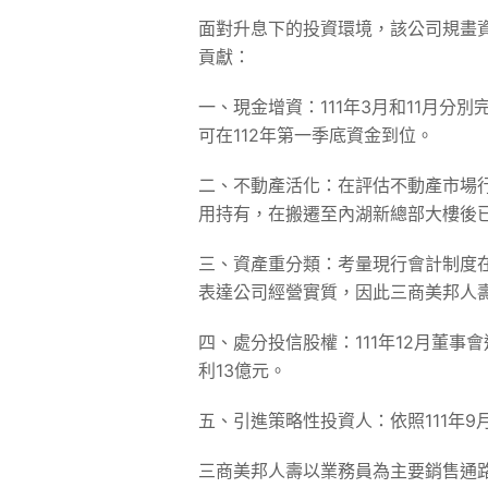
面對升息下的投資環境，該公司規畫
貢獻：
一、現金增資：111年3月和11月分別
可在112年第一季底資金到位。
二、不動產活化：在評估不動產市場行情
用持有，在搬遷至內湖新總部大樓後
三、資產重分類：考量現行會計制度
表達公司經營實質，因此三商美邦人壽已於
四、處分投信股權：111年12月董事會
利13億元。
五、引進策略性投資人：依照111年
三商美邦人壽以業務員為主要銷售通