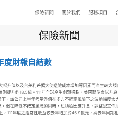
保險新聞
關於我們
服務項目
保險新聞
年年度財報自結數
幣大幅升值以及台美利差擴大使避險成本增加等因素而產生較大額虧
值則提升約18.5億。111年全球產生劇烈通膨，美國聯準會以
盪下，該公司上半年考量淨值在多方不確定風險下之波動幅度太
，但在降低不確定風險的同時，也積極因應升息，調整配置佈局，1
，111年度之經常性收益較去年增加約45.9億元，與去年同期相較