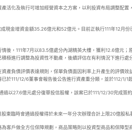
資產活化及執行可增加經營資本之方案，以利投資布局調整配置
完成現金增資金額35.26億元和52億元。目前正執行111年12
後，111年7月以83.5億處分內湖精英大樓，獲利12.6億元
已積極進行調整為投資性不動產，後續評估在有利情況下進行處
在資產負債評價表達規則，保單負債面因利率上升產生的評價效
111/12/6董事會報告後公告進行資產重分類，並於112/1/1
通過以27.6億元處分復華投信股權，該案已於111/12/30完
9月股東臨時會通過授權得於未來一年分次辦理合計上限20億股
路為客戶做全方位保障規劃，商品策略則以投資型商品和保障型