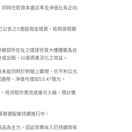
，同時也對資本適足率及淨值比有正向
月份已公告之5億股現金增資，依照排程期
；原總部所在址之環球世貿大樓樓層為自
分或出租，以達資產活化之效益。
益未能同時於財報上顯現，也不利公允
起適用，淨值可增加53.47億元。
成簽約，待流程作業完成後可入帳，預計獲
私募普通股案持續進行中。
商品為主力，因此保費收入仍持續保有