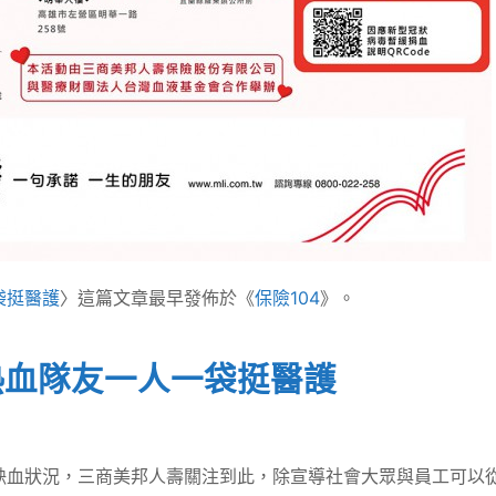
袋挺醫護
〉這篇文章最早發佈於《
保險104
》。
熱血隊友一人一袋挺醫護
缺血狀況，三商美邦人壽關注到此，除宣導社會大眾與員工可以