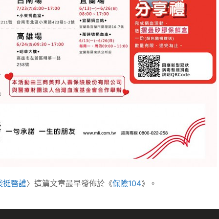
袋挺醫護
〉這篇文章最早發佈於《
保險104
》。