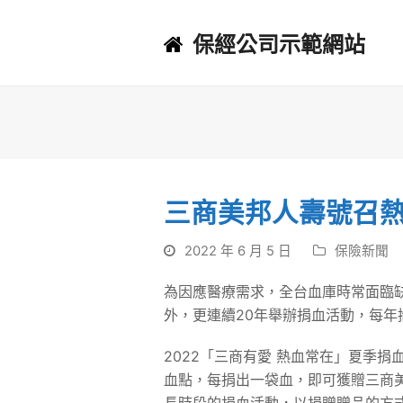
保經公司示範網站
三商美邦人壽號召
2022 年 6 月 5 日
保險新聞
為因應醫療需求，全台血庫時常面臨
外，更連續20年舉辦捐血活動，每
2022「三商有愛 熱血常在」夏季捐
血點，每捐出一袋血，即可獲贈三商