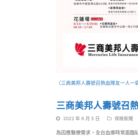
〈
三商美邦人壽號召熱血隊友一人一
三商美邦人壽號召
2022 年 6 月 5 日
保險新聞
為因應醫療需求，全台血庫時常面臨