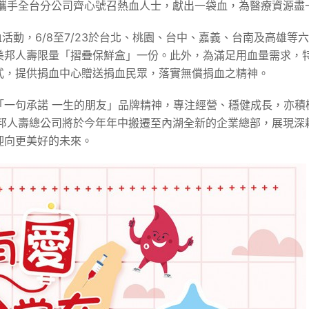
年攜手全台分公司齊心號召熱血人士，獻出一袋血，為醫療資源盡
血活動，6/8至7/23於台北、桃園、台中、嘉義、台南及高雄
美邦人壽限量「摺疊保鮮盒」一份。此外，為滿足用血量需求，
式，提供捐血中心贈送捐血民眾，落實無償捐血之精神。
「一句承諾 一生的朋友」品牌精神，專注經營、穩健成長，亦積
美邦人壽總公司將於今年年中搬遷至內湖全新的企業總部，展現深
迎向更美好的未來。