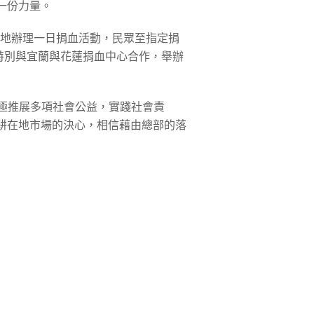
一份力量。
等六地辦理一日捐血活動，民眾至指定捐
特別與宜蘭與花蓮捐血中心合作，舉辦
極推展多項社會公益，實踐社會責
耕在地市場的決心，相信藉由總部的落