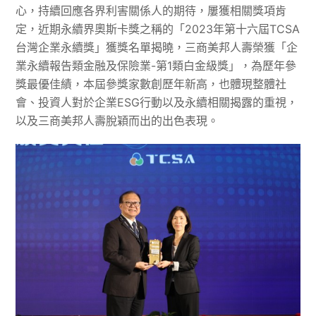
心，持續回應各界利害關係人的期待，屢獲相關獎項肯
定，近期永續界奧斯卡獎之稱的「2023年第十六屆TCSA
台灣企業永續獎」獲獎名單揭曉，三商美邦人壽榮獲「企
業永續報告類金融及保險業-第1類白金級獎」，為歷年參
獎最優佳績，本屆參獎家數創歷年新高，也體現整體社
會、投資人對於企業ESG行動以及永續相關揭露的重視，
以及三商美邦人壽脫穎而出的出色表現。