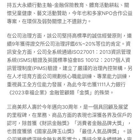
持五大永續行動主軸-金融保險教育、體育活動耕耘、關
懷兒童健康、藝文活動贊助，今年也和多家NPO合作公益
專案，在環保及弱勢關懷上不遺餘力。
在公司治理方面，該公司堅持高標準的誠信經營原則，連
續9年獲得證交所公司治理評鑑6%~20%等位的肯定。資
訊安全方面，公司全系統通過ISO27001：2013資訊管理
系統(ISMS)驗證及英國標準協會BS 10012：2017個人資
訊管理制度(PIMS)驗證，建立了嚴謹的治理內控架構，另
在人才培育方面公司規劃核心職能訓練、專業能力訓練，
重視員工全方位能力發展，為此今年也獲1111人力銀行
《2023幸福企業》金融管顧類「金獎」的殊榮。
三商美邦人壽於今年邁向30周年，是一個具回顧及展望
的里程碑，在業務、商品方面的表現也深獲各界及保戶的
認可，除首獲《財訊金融獎》「消費者金融品牌大獎」，
也首度獲頒《國家品牌玉山獎》「最佳人氣品牌獎」。該
公司將繼續深耕金融友善影響力，秉持企業永續精神，完