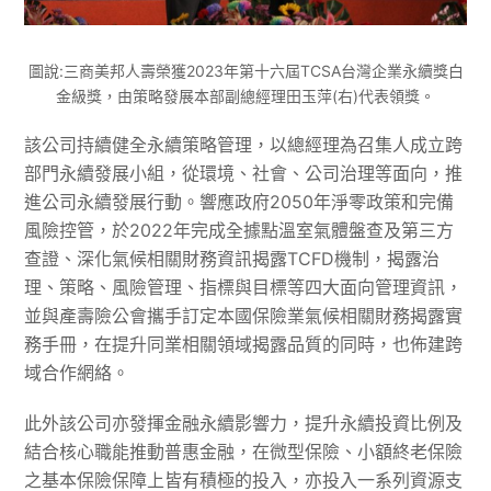
圖說:三商美邦人壽榮獲2023年第十六屆TCSA台灣企業永續獎白
金級獎，由策略發展本部副總經理田玉萍(右)代表領獎。
該公司持續健全永續策略管理，以總經理為召集人成立跨
部門永續發展小組，從環境、社會、公司治理等面向，推
進公司永續發展行動。響應政府2050年淨零政策和完備
風險控管，於2022年完成全據點溫室氣體盤查及第三方
查證、深化氣候相關財務資訊揭露TCFD機制，揭露治
理、策略、風險管理、指標與目標等四大面向管理資訊，
並與產壽險公會攜手訂定本國保險業氣候相關財務揭露實
務手冊，在提升同業相關領域揭露品質的同時，也佈建跨
域合作網絡。
此外該公司亦發揮金融永續影響力，提升永續投資比例及
結合核心職能推動普惠金融，在微型保險、小額終老保險
之基本保險保障上皆有積極的投入，亦投入一系列資源支