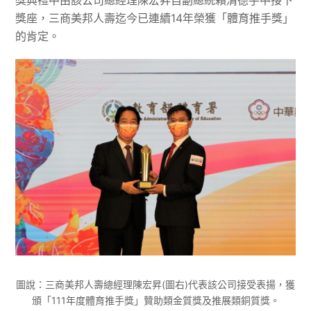
獎典禮中由該公司總經理陳宏昇自副總統賴清德手中接下
獎座，三商美邦人壽迄今已連續14年榮獲「體育推手獎」
的肯定。
圖說：三商美邦人壽總經理陳宏昇(圖右)代表該公司接受表揚，獲
頒「111年度體育推手獎」贊助類金質獎及推展類銅質獎。