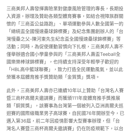
三商美邦人壽發揮壽險業對健康風險管理的專長，長期投
入資源，辦理及贊助各類型體育賽事，如結合視障族群關
懷的「三商盃公益路跑」、單項運動參與人數全國第一的
「總統盃全國慢速壘球錦標賽」及紀念集團創辦人的「台
灣慢壘之父-陳河東先生紀念盃全國慢速壘球錦標賽」等
活動；同時，為促使運動習慣向下扎根，三商美邦人壽不
僅舉辦適合國小學童參與的「三商美邦人壽盃Teeball全
國樂樂棒球錦標賽」，也持續支持深受年輕學子歡迎的
「HBL高中籃球聯賽」，致力打造全民運動風氣，並以此
榮獲本屆體育推手獎贊助類「金質獎」獎項。
此外，三商美邦人壽亦已連續10年以上贊助「台灣名人賽
暨三商杯高爾夫邀請賽」而獲頒111年度體育推手獎推展
類「銅質獎」，該賽事為台灣第一個被列入亞洲高爾夫巡
迴賽的國際級職業男子高球賽，自民國76年開辦至今，已
邁入第36屆，前二年因疫情影響大型賽事辦理，但「台
灣名人賽暨三商杯高爾夫邀請賽」仍在防疫規範下，以台