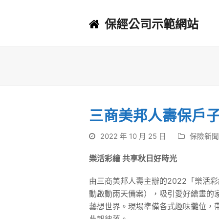
保經公司示範網站
三商美邦人壽保戶
2022 年 10 月 25 日
保險新聞
樂活彩繪 共享秋日好時光
由三商美邦人壽主辦的2022「樂活
動啟動雨天備案），吸引愛好繪畫的
藝想世界。現場準備各式趣味攤位，