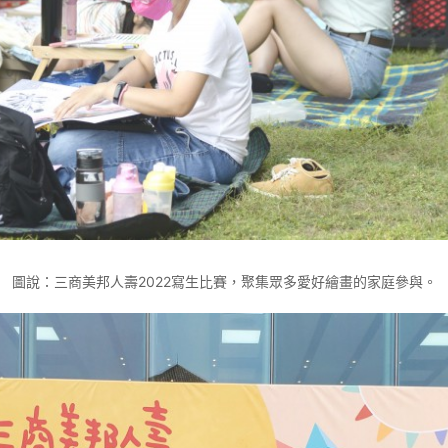
圖說：三商美邦人壽2022寫生比賽，聚集眾多愛好繪畫的家庭參與。