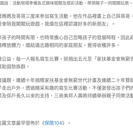
圖說：活動現場準備各式趣味闖關及摸彩活動，帶領親子一同闖關玩樂。
著媽媽及哥哥三度來參加寫生活動，他在作品裡畫上自己與哥哥
哥會陪我闖關玩遊戲，我還在這裡認識好多的新朋友」。
伴孩子的時間有限，也時常擔心自己忽略孩子的發展時程，因此
情釋放體力，還結識志趣相同的家庭朋友，覺得收穫許多。
公益，每一人報名寫生比賽，就捐出五元至「家扶基金會無窮世代
幫助弱勢族群。
議題，連續十年捐贈家扶基金會無窮世代計畫及連續二十年贊助
子走出戶外，透過精采有趣的寫生比賽活動，不僅激發出孩子們
眾及保戶長久以來的支持，三商美邦人壽將持續舉辦親子同樂活
這篇文章最早發佈於《
保險104
》。