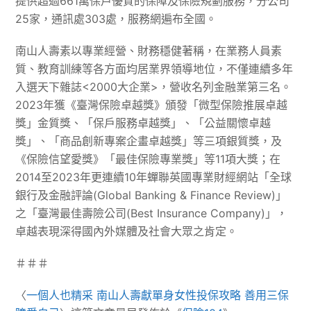
提供超過661萬保戶優質的保障及保險規劃服務，分公司
25家，通訊處303處，服務網遍布全國。
南山人壽素以專業經營、財務穩健著稱，在業務人員素
質、教育訓練等各方面均居業界領導地位，不僅連續多年
入選天下雜誌<2000大企業>，營收名列金融業第三名。
2023年獲《臺灣保險卓越獎》頒發「微型保險推展卓越
獎」金質獎、「保戶服務卓越獎」、「公益關懷卓越
獎」、「商品創新專案企畫卓越獎」等三項銀質獎，及
《保險信望愛獎》「最佳保險專業獎」等11項大獎；在
2014至2023年更連續10年蟬聯英國專業財經網站「全球
銀行及金融評論(Global Banking & Finance Review)」
之「臺灣最佳壽險公司(Best Insurance Company)」，
卓越表現深得國內外媒體及社會大眾之肯定。
＃＃＃
〈
一個人也精采 南山人壽獻單身女性投保攻略 善用三保