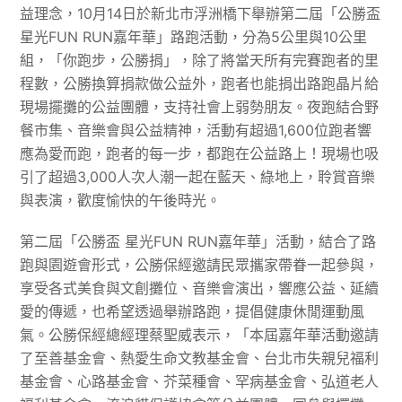
益理念，10月14日於新北市浮洲橋下舉辦第二屆「公勝盃
星光FUN RUN嘉年華」路跑活動，分為5公里與10公里
組，「你跑步，公勝捐」，除了將當天所有完賽跑者的里
程數，公勝換算捐款做公益外，跑者也能捐出路跑晶片給
現場擺攤的公益團體，支持社會上弱勢朋友。夜跑結合野
餐市集、音樂會與公益精神，活動有超過1,600位跑者響
應為愛而跑，跑者的每一步，都跑在公益路上！現場也吸
引了超過3,000人次人潮一起在藍天、綠地上，聆賞音樂
與表演，歡度愉快的午後時光。
第二屆「公勝盃 星光FUN RUN嘉年華」活動，結合了路
跑與園遊會形式，公勝保經邀請民眾攜家帶眷一起參與，
享受各式美食與文創攤位、音樂會演出，響應公益、延續
愛的傳遞，也希望透過舉辦路跑，提倡健康休閒運動風
氣。公勝保經總經理蔡聖威表示，「本屆嘉年華活動邀請
了至善基金會、熱愛生命文教基金會、台北市失親兒福利
基金會、心路基金會、芥菜種會、罕病基金會、弘道老人