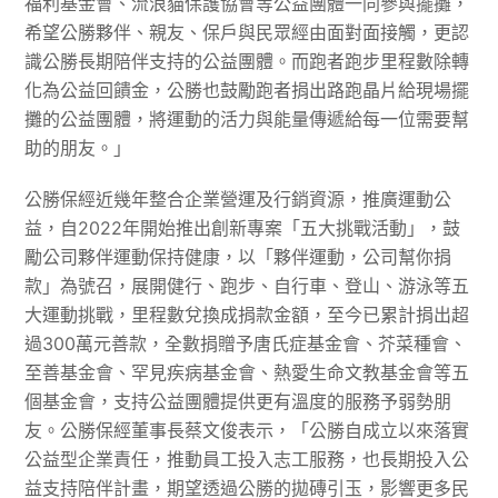
福利基金會、流浪貓保護協會等公益團體一同參與擺攤，
希望公勝夥伴、親友、保戶與民眾經由面對面接觸，更認
識公勝長期陪伴支持的公益團體。而跑者跑步里程數除轉
化為公益回饋金，公勝也鼓勵跑者捐出路跑晶片給現場擺
攤的公益團體，將運動的活力與能量傳遞給每一位需要幫
助的朋友。」
公勝保經近幾年整合企業營運及行銷資源，推廣運動公
益，自2022年開始推出創新專案「五大挑戰活動」，鼓
勵公司夥伴運動保持健康，以「夥伴運動，公司幫你捐
款」為號召，展開健行、跑步、自行車、登山、游泳等五
大運動挑戰，里程數兌換成捐款金額，至今已累計捐出超
過300萬元善款，全數捐贈予唐氏症基金會、芥菜種會、
至善基金會、罕見疾病基金會、熱愛生命文教基金會等五
個基金會，支持公益團體提供更有溫度的服務予弱勢朋
友。公勝保經董事長蔡文俊表示，「公勝自成立以來落實
公益型企業責任，推動員工投入志工服務，也長期投入公
益支持陪伴計畫，期望透過公勝的拋磚引玉，影響更多民